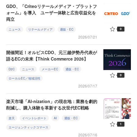
GDO、「Criteoリテールメディア・プラットフ
ォーム」を導入 ユーザー体験と広告収益化を
両立
0
ニュース
リテールメディア
通販・EC
2026/07/21
開催間近！オルビスCDO、元三越伊勢丹代表が
語るECの未来【Think Commerce 2026】
D2C
ニュース
メーカーEC
通販・EC
0
ローカルEC／地域活性
2026/07/17
楽天市場「AI-nization」の現在地：業務を劇的
削減し、購入体験を革新する次世代EC戦略
楽天
イベントレポート
AI
通販・EC
1
エージェンティックコマース
2026/07/16