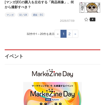
[マンガ]ECの購入を左右する「商品画像」、何
から撮影すべき？
マンガ
UI／UX
通販・EC
4
2026/07/09
«
1
2
»
32件中1～20件を表示
イベント