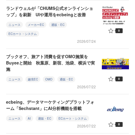
ランドウェルが「CHUMS公式オンラインショ
ップ」を刷新 UIや運用をecbeingと改善
ニュース
メーカーEC
通販・EC
0
ECカート・システム
2026/07/24
ブックオフ、旅アト消費を促すOMO施策を
Buyeeと開始 秋葉原、新宿、池袋、横浜で実
施
0
ニュース
越境EC
OMO
通販・EC
2026/07/22
ecbeing、データマーケティングプラットフォ
ーム「Sechstant」にAI分析機能を搭載
ニュース
AI
通販・EC
ECカート・システム
0
2026/07/22