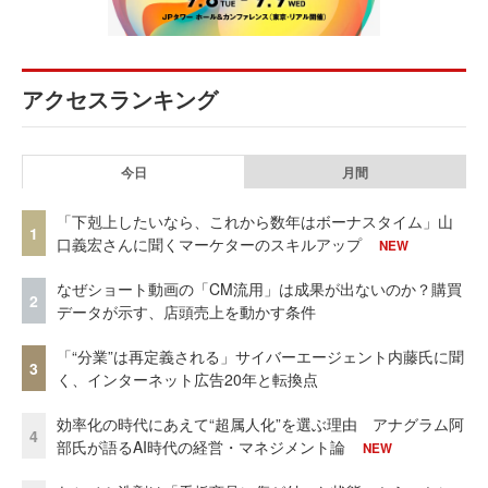
アクセスランキング
今日
月間
「下剋上したいなら、これから数年はボーナスタイム」山
1
口義宏さんに聞くマーケターのスキルアップ
NEW
なぜショート動画の「CM流用」は成果が出ないのか？購買
2
データが示す、店頭売上を動かす条件
「“分業”は再定義される」サイバーエージェント内藤氏に聞
3
く、インターネット広告20年と転換点
効率化の時代にあえて“超属人化”を選ぶ理由 アナグラム阿
4
部氏が語るAI時代の経営・マネジメント論
NEW