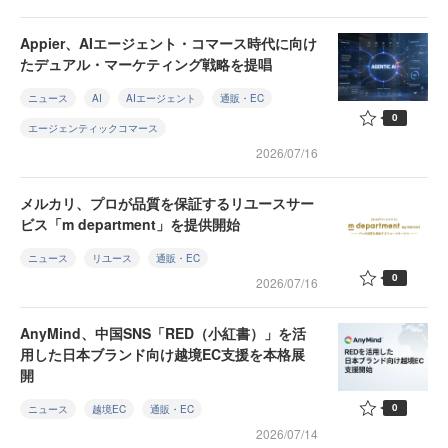
Appier、AIエージェント・コマース時代に向け
たデュアル・マーケティング戦略を提唱
ニュース
AI
AIエージェント
通販・EC
0
エージェンティックコマース
2026/07/16
メルカリ、プロが品質を保証するリユースサー
ビス「m department」を提供開始
ニュース
リユース
通販・EC
0
2026/07/16
AnyMind、中国SNS「RED（小紅書）」を活
用した日本ブランド向け越境EC支援を本格展
開
0
ニュース
越境EC
通販・EC
2026/07/14