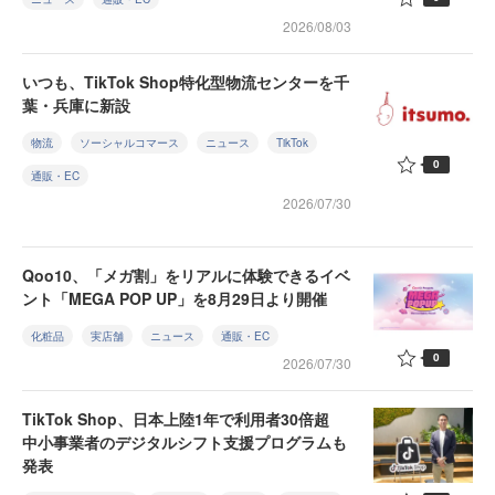
2026/08/03
いつも、TikTok Shop特化型物流センターを千
葉・兵庫に新設
物流
ソーシャルコマース
ニュース
TikTok
0
通販・EC
2026/07/30
Qoo10、「メガ割」をリアルに体験できるイベ
ント「MEGA POP UP」を8月29日より開催
化粧品
実店舗
ニュース
通販・EC
0
2026/07/30
TikTok Shop、日本上陸1年で利用者30倍超
中小事業者のデジタルシフト支援プログラムも
発表