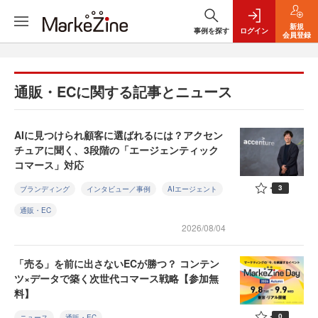
新規
事例を探す
ログイン
会員登録
通販・ECに関する記事とニュース
AIに見つけられ顧客に選ばれるには？アクセン
チュアに聞く、3段階の「エージェンティック
コマース」対応
3
ブランディング
インタビュー／事例
AIエージェント
通販・EC
2026/08/04
「売る」を前に出さないECが勝つ？ コンテン
ツ×データで築く次世代コマース戦略【参加無
料】
0
ニュース
通販・EC