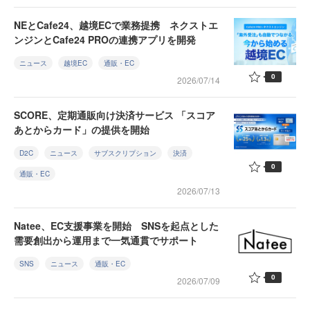
NEとCafe24、越境ECで業務提携 ネクストエ
ンジンとCafe24 PROの連携アプリを開発
ニュース
越境EC
通販・EC
0
2026/07/14
SCORE、定期通販向け決済サービス 「スコア
あとからカード」の提供を開始
D2C
ニュース
サブスクリプション
決済
0
通販・EC
2026/07/13
Natee、EC支援事業を開始 SNSを起点とした
需要創出から運用まで一気通貫でサポート
SNS
ニュース
通販・EC
0
2026/07/09