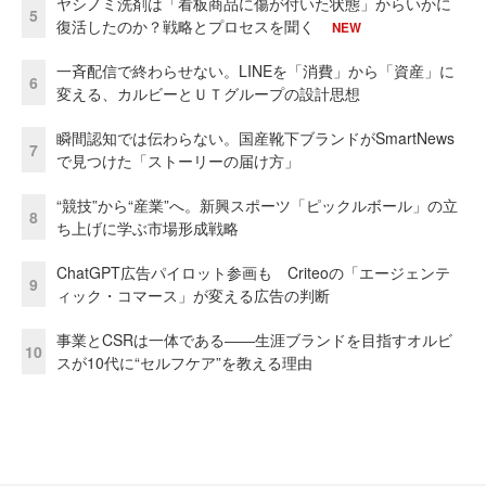
ヤシノミ洗剤は「看板商品に傷が付いた状態」からいかに
5
復活したのか？戦略とプロセスを聞く
NEW
一斉配信で終わらせない。LINEを「消費」から「資産」に
6
変える、カルビーとＵＴグループの設計思想
瞬間認知では伝わらない。国産靴下ブランドがSmartNews
7
で見つけた「ストーリーの届け方」
“競技”から“産業”へ。新興スポーツ「ピックルボール」の立
8
ち上げに学ぶ市場形成戦略
ChatGPT広告パイロット参画も Criteoの「エージェンテ
9
ィック・コマース」が変える広告の判断
事業とCSRは一体である――生涯ブランドを目指すオルビ
10
スが10代に“セルフケア”を教える理由