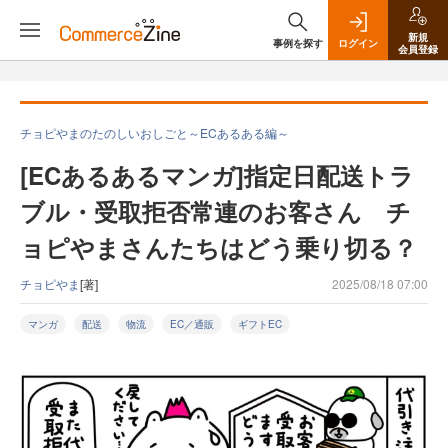
新規
事例を探す
ログイン
会員登録
チョピやまのたのしいおしごと～ECあるある編～
[ECあるあるマンガ]指定日配送トラ
ブル・受取拒否常連のお客さん チ
ョピやまさんたちはどう乗り切る？
チョピやま
[著]
2025/08/18 07:00
マンガ
配送
物流
EC／通販
ギフトEC