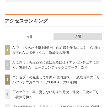
アクセスランキング
今日
月間
AIで「1人あたり売上8億円」の組織を作るには？「Yunth」
1
展開のAiロボティクス、急成長の裏側
AIに見つけられ顧客に選ばれるには？アクセンチュアに聞
2
く、3段階の「エージェンティックコマース」対応
コンセプトの見直しで年商20億円規模へ 急成長中の「セ
3
ルフレジ専用エコバッグORIBA」のEC戦略
ECのKPIで一喜一憂しない方法〜月次・週次・日次の正し
4
い役割分担〜
「なぜ売れた？」を逃さない。ユナイテッドアローズが挑