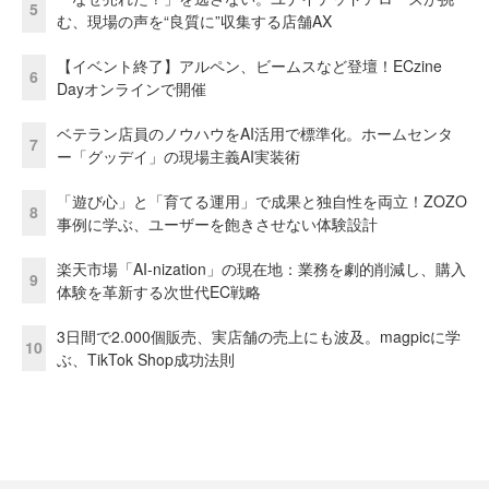
5
む、現場の声を“良質に”収集する店舗AX
【イベント終了】アルペン、ビームスなど登壇！ECzine
6
Dayオンラインで開催
ベテラン店員のノウハウをAI活用で標準化。ホームセンタ
7
ー「グッデイ」の現場主義AI実装術
「遊び心」と「育てる運用」で成果と独自性を両立！ZOZO
8
事例に学ぶ、ユーザーを飽きさせない体験設計
楽天市場「AI-nization」の現在地：業務を劇的削減し、購入
9
体験を革新する次世代EC戦略
3日間で2.000個販売、実店舗の売上にも波及。magpicに学
10
ぶ、TikTok Shop成功法則