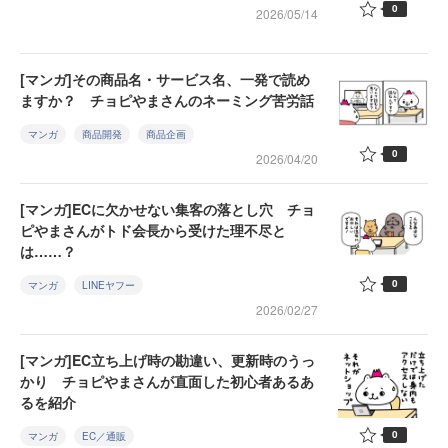
0
2026/05/14
[マンガ]その商品名・サービス名、一発で読め
ますか？ チョピやまさんのネーミング苦労話
マンガ
商品開発
商品企画
0
2026/04/20
[マンガ]ECに欠かせない集客の落とし穴 チョ
ピやまさんがトド会長から受けた理不尽と
は……？
0
マンガ
LINEヤフー
2026/02/27
[マンガ]EC立ち上げ時の勘違い、更新時のうっ
かり チョピやまさんが直面した初心者あるあ
るを紹介
0
マンガ
EC／通販