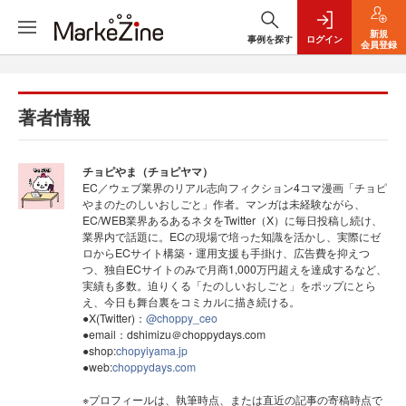
新規
事例を探す
ログイン
会員登録
著者情報
チョピやま（チョピヤマ）
EC／ウェブ業界のリアル志向フィクション4コマ漫画「チョピ
やまのたのしいおしごと」作者。マンガは未経験ながら、
EC/WEB業界あるあるネタをTwitter（X）に毎日投稿し続け、
業界内で話題に。ECの現場で培った知識を活かし、実際にゼ
ロからECサイト構築・運用支援も手掛け、広告費を抑えつ
つ、独自ECサイトのみで月商1,000万円超えを達成するなど、
実績も多数。迫りくる「たのしいおしごと」をポップにとら
え、今日も舞台裏をコミカルに描き続ける。
●X(Twitter)：
@choppy_ceo
●email：dshimizu＠choppydays.com
●shop:
chopyiyama.jp
●web:
choppydays.com
※プロフィールは、執筆時点、または直近の記事の寄稿時点で