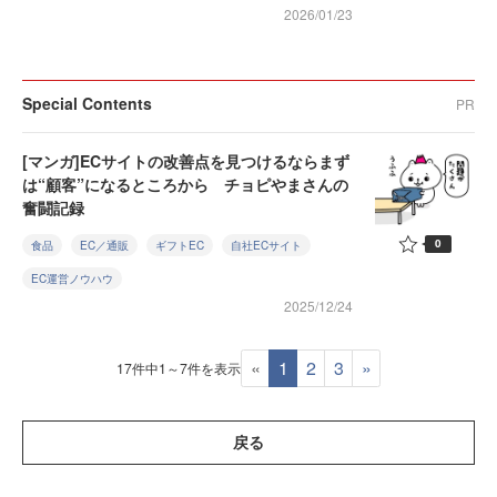
2026/01/23
Special Contents
PR
[マンガ]ECサイトの改善点を見つけるならまず
は“顧客”になるところから チョピやまさんの
奮闘記録
0
食品
EC／通販
ギフトEC
自社ECサイト
EC運営ノウハウ
2025/12/24
«
1
2
3
»
17件中1～7件を表示
戻る