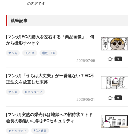
の内容です
執筆記事
[マンガ]ECの購入を左右する「商品画像」、何
から撮影すべき？
マンガ
UI／UX
通販・EC
4
2026/07/09
[マンガ]「うちは大丈夫」が一番危ない？EC不
正注文を放置した末路
マンガ
セキュリティ
0
2026/05/21
[マンガ]突然の爆売れは地獄への招待状？トド
会長の勘違いに学ぶECセキュリティ
セキュリティ
EC／通販