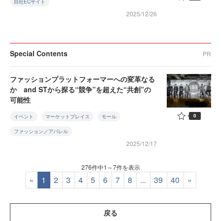
自社ECサイト
2025/12/26
Special Contents
PR
ファッションプラットフォーマーへの変革なる
か and STから探る“競争”を超えた“共創”の
可能性
0
イベント
マーケットプレイス
モール
ファッション／アパレル
2025/12/17
276件中1～7件を表示
«
1
2
3
4
5
6
7
8
...
39
40
»
戻る