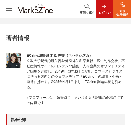
新規
事例を探す
ログイン
会員登録
著者情報
ECzine編集部 木原 静香（キハラシズカ）
立教大学現代心理学部映像身体学科卒業後、広告制作会社、不
動産情報サイトのコンテンツ編集、人材企業のオウンドメディ
ア編集を経験し、2019年に翔泳社に入社。コマースビジネス
に携わる方向けのウェブメディア「ECzine」の編集・企画・
運営に携わる。2025年4月1日より、ECzine 副編集長を務め
る。
※プロフィールは、執筆時点、または直近の記事の寄稿時点で
の内容です
執筆記事