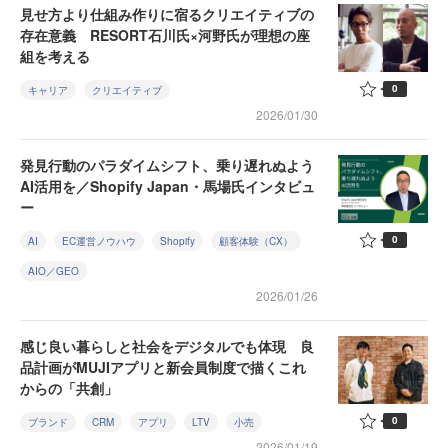
見せ方より仕組み作りに宿るクリエイティブの
存在意義 RESORT石川氏×河野氏が理想の座
組を考える
0
キャリア
クリエイティブ
2026/01/30
発見行動のパラダイムシフト、乗り遅れぬよう
AI活用を／Shopify Japan・馬場氏インタビュ
ー
0
AI
EC運営ノウハウ
Shopify
顧客体験（CX）
AIO／GEO
2026/01/26
感じ良い暮らしと社会をデジタルでも体現 良
品計画がMUJIアプリと新会員制度で描くこれ
からの「共創」
0
ブランド
CRM
アプリ
LTV
小売
2026/01/19