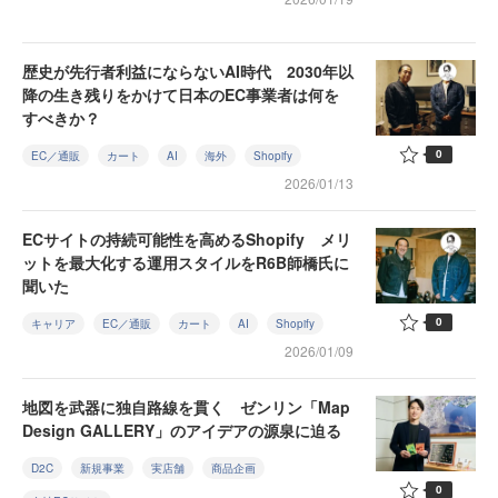
歴史が先行者利益にならないAI時代 2030年以
降の生き残りをかけて日本のEC事業者は何を
すべきか？
0
EC／通販
カート
AI
海外
Shopify
2026/01/13
ECサイトの持続可能性を高めるShopify メリ
ットを最大化する運用スタイルをR6B師橋氏に
聞いた
0
キャリア
EC／通販
カート
AI
Shopify
2026/01/09
地図を武器に独自路線を貫く ゼンリン「Map
Design GALLERY」のアイデアの源泉に迫る
D2C
新規事業
実店舗
商品企画
0