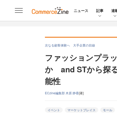
ニュース
記事
連
次なる顧客体験へ 大手企業の目線
ファッションプラ
か and STから探
能性
ECzine編集部 木原 静香
[著]
イベント
マーケットプレイス
モール