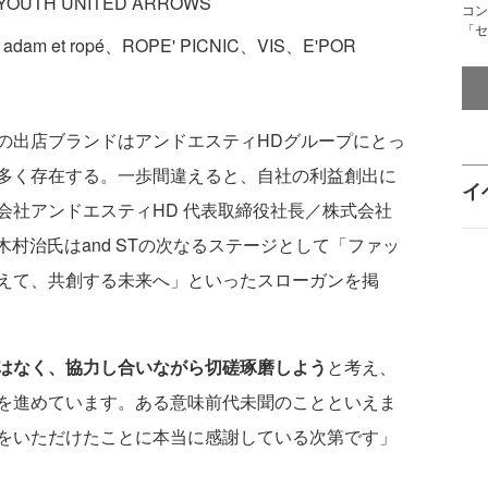
TH UNITED ARROWS
コン
「セ
am et ropé、ROPE' PICNIC、VIS、E'POR
出店ブランドはアンドエスティHDグループにとっ
多く存在する。一歩間違えると、自社の利益創出に
イ
会社アンドエスティHD 代表取締役社長／株式会社
 木村治氏はand STの次なるステージとして「ファッ
えて、共創する未来へ」といったスローガンを掲
はなく、協力し合いながら切磋琢磨しよう
と考え、
を進めています。ある意味前代未聞のことといえま
をいただけたことに本当に感謝している次第です」