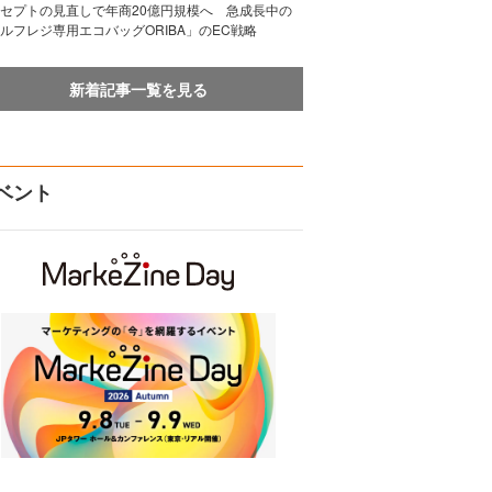
セプトの見直しで年商20億円規模へ 急成長中の
ルフレジ専用エコバッグORIBA」のEC戦略
新着記事一覧を見る
ベント