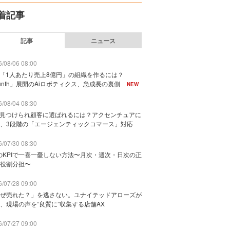
着記事
記事
ニュース
/08/06 08:00
で「1人あたり売上8億円」の組織を作るには？
unth」展開のAiロボティクス、急成長の裏側
NEW
/08/04 08:30
に見つけられ顧客に選ばれるには？アクセンチュアに
、3段階の「エージェンティックコマース」対応
/07/30 08:30
のKPIで一喜一憂しない方法〜月次・週次・日次の正
役割分担〜
/07/28 09:00
ぜ売れた？」を逃さない。ユナイテッドアローズが
、現場の声を“良質に”収集する店舗AX
/07/27 09:00