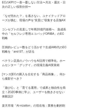
ECのKPIで一喜一憂しない方法〜月次・週次・日
次の正しい役割分担〜
「なぜ売れた？」を逃さない。ユナイテッドアロ
ーズが挑む、現場の声を“良質に”収集する店舗AX
コンセプトの見直しで年商20億円規模へ 急成長
中の「セルフレジ専用エコバッグORIBA」のEC
戦略
圧倒的レビュー数をどう活かす？生成AI時代のEC
戦略を「and ST」が語る
ベテラン店員のノウハウをAI活用で標準化。ホー
ムセンター「グッデイ」の現場主義AI実装術
[マンガ]ECの購入を左右する「商品画像」、何か
ら撮影すべき？
「遊び心」と「育てる運用」で成果と独自性を両
立！ZOZO事例に学ぶ、ユーザーを飽きさせない
体験設計
楽天市場「AI-nization」の現在地：業務を劇的削