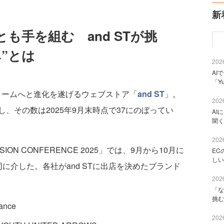
新
も手を組む and STが挑
”とは
2026
AI
「Y
ームへと進化を遂げるウェブストア「
and ST
」。
2026
、その数は2025年9月末時点で37にのぼってい
AI
聞く
2026
ON CONFERENCE 2025」では、9月から10月に
EC
しい
に介した。各社がand STに出店を決めたブランド
2026
「な
挑む
nce
2026