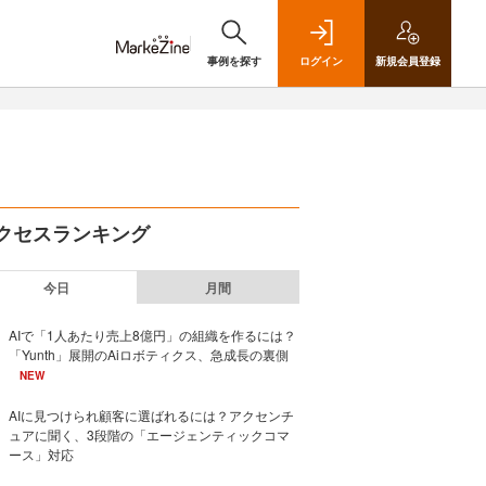
事例を探す
ログイン
新規
会員登録
クセスランキング
今日
月間
AIで「1人あたり売上8億円」の組織を作るには？
「Yunth」展開のAiロボティクス、急成長の裏側
NEW
AIに見つけられ顧客に選ばれるには？アクセンチ
ュアに聞く、3段階の「エージェンティックコマ
ース」対応