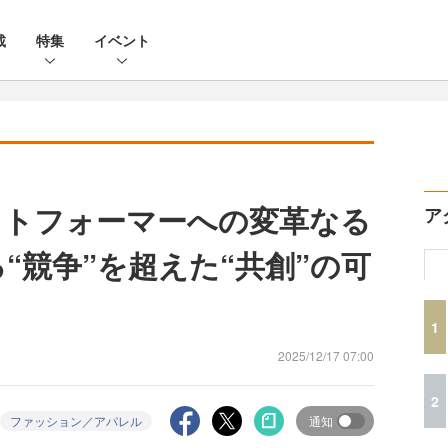
載
特集
イベント
ットフォーマーへの変革なる
ア
る“競争”を超えた“共創”の可
1
2025/12/17 07:00
2
ファッション／アパレル
通知