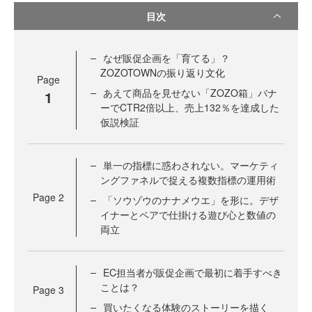
目次
なぜ販促企画を「育てる」？
ZOZOTOWNの振り返り文化
Page
あえて商品を見せない「ZOZO箱」バナ
1
ーでCTR2倍以上、売上132％を達成した
仮説検証
単一の指標に惑わされない。マーケティ
ングファネルで捉える複数指標の運用術
Page
2
「ソウゾウのナナメウエ」を形に。デザ
イナーとペアで仕掛ける遊び心と数値の
両立
EC担当者が販促企画で最初に着手すべき
ことは？
Page
3
買いたくなる体験のストーリーを描く