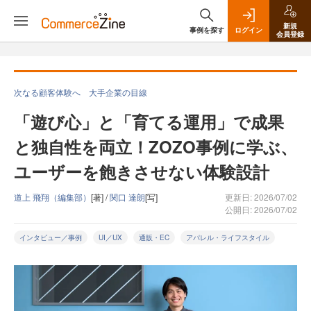
新規
事例を探す
ログイン
会員登録
次なる顧客体験へ 大手企業の目線
「遊び心」と「育てる運用」で成果
と独自性を両立！ZOZO事例に学ぶ、
ユーザーを飽きさせない体験設計
道上 飛翔（編集部）
[著] /
関口 達朗
[写]
更新日: 2026/07/02
公開日: 2026/07/02
インタビュー／事例
UI／UX
通販・EC
アパレル・ライフスタイル