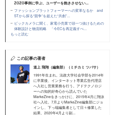
ZOZO事例に学ぶ、ユーザーを飽きさせない...
ファッションプラットフォーマーへの変革なるか and
STから探る“競争”を超えた“共創”...
ビックカメラに聞く、家電小売業で頭一つ抜けるための
体験設計と物流戦略 「今ECを再定義すべ...
もっと読む
この記事の著者
道上 飛翔（編集部）（ミチカミ ツバサ）
1991年生まれ。法政大学社会学部を2014年
に卒業後、インターネット専業広告代理店
へ入社し営業業務を行う。アドテクノロジ
ーへの知的好奇心から読んでいた
MarkeZineをきっかけに、2015年4月に翔泳
社へ入社。7月よりMarkeZine編集部にジョ
インし、下っ端編集者として日々修業した
結果、2020年4月より副...