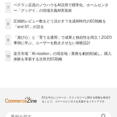
ベテラン店員のノウハウをAI活用で標準化。ホームセンタ
7
ー「グッデイ」の現場主義AI実装術
圧倒的レビュー数をどう活かす？生成AI時代のEC戦略を
8
「and ST」が語る
「遊び心」と「育てる運用」で成果と独自性を両立！ZOZO
9
事例に学ぶ、ユーザーを飽きさせない体験設計
楽天市場「AI-nization」の現在地：業務を劇的削減し、購入
10
体験を革新する次世代EC戦略
ECを中心にコマース・テクノロジーに関する情報を発信す
ることで、コマースビジネスを支援するメディアです。