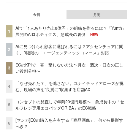
今日
月間
AIで「1人あたり売上8億円」の組織を作るには？「Yunth」
1
展開のAiロボティクス、急成長の裏側
NEW
AIに見つけられ顧客に選ばれるには？アクセンチュアに聞
2
く、3段階の「エージェンティックコマース」対応
ECのKPIで一喜一憂しない方法〜月次・週次・日次の正し
3
い役割分担〜
「なぜ売れた？」を逃さない。ユナイテッドアローズが挑
4
む、現場の声を“良質に”収集する店舗AX
コンセプトの見直しで年商20億円規模へ 急成長中の「セ
5
ルフレジ専用エコバッグORIBA」のEC戦略
[マンガ]ECの購入を左右する「商品画像」、何から撮影す
6
べき？