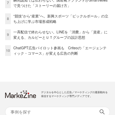
7
で見つけた「ストーリーの届け方」
“競技”から“産業”へ。新興スポーツ「ピックルボール」の立
8
ち上げに学ぶ市場形成戦略
一斉配信で終わらせない。LINEを「消費」から「資産」に
9
変える、カルビーとＵＴグループの設計思想
ChatGPT広告パイロット参画も Criteoの「エージェンテ
10
ィック・コマース」が変える広告の判断
デジタルを中心とした広告／マーケティングの最新動向を
発信するマーケティング専門メディアです。