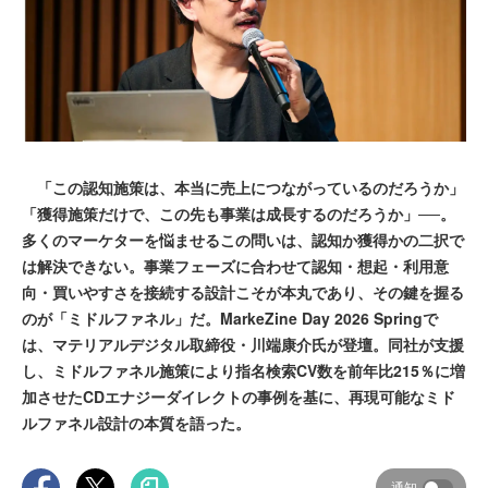
「この認知施策は、本当に売上につながっているのだろうか」
「獲得施策だけで、この先も事業は成長するのだろうか」──。
多くのマーケターを悩ませるこの問いは、認知か獲得かの二択で
は解決できない。事業フェーズに合わせて認知・想起・利用意
向・買いやすさを接続する設計こそが本丸であり、その鍵を握る
のが「ミドルファネル」だ。MarkeZine Day 2026 Springで
は、マテリアルデジタル取締役・川端康介氏が登壇。同社が支援
し、ミドルファネル施策により指名検索CV数を前年比215％に増
加させたCDエナジーダイレクトの事例を基に、再現可能なミド
ルファネル設計の本質を語った。
通知