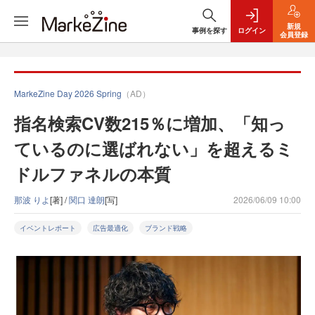
新規
事例を探す
ログイン
会員登録
MarkeZine Day 2026 Spring
（AD）
指名検索CV数215％に増加、「知っ
ているのに選ばれない」を超えるミ
ドルファネルの本質
那波 りよ
[著] /
関口 達朗
[写]
2026/06/09 10:00
イベントレポート
広告最適化
ブランド戦略