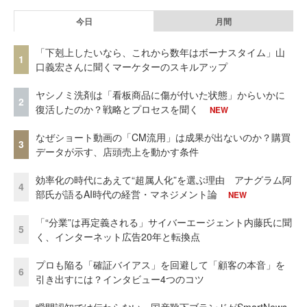
今日
月間
「下剋上したいなら、これから数年はボーナスタイム」山
1
口義宏さんに聞くマーケターのスキルアップ
ヤシノミ洗剤は「看板商品に傷が付いた状態」からいかに
2
復活したのか？戦略とプロセスを聞く
NEW
なぜショート動画の「CM流用」は成果が出ないのか？購買
3
データが示す、店頭売上を動かす条件
効率化の時代にあえて“超属人化”を選ぶ理由 アナグラム阿
4
部氏が語るAI時代の経営・マネジメント論
NEW
「“分業”は再定義される」サイバーエージェント内藤氏に聞
5
く、インターネット広告20年と転換点
プロも陥る「確証バイアス」を回避して「顧客の本音」を
6
引き出すには？インタビュー4つのコツ
瞬間認知では伝わらない。国産靴下ブランドがSmartNews