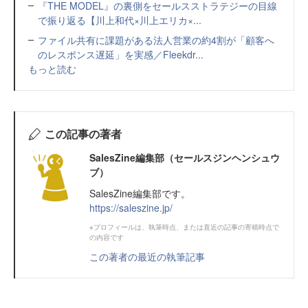
『THE MODEL』の裏側をセールスストラテジーの目線
で振り返る【川上和代×川上エリカ×...
ファイル共有に課題がある法人営業の約4割が「顧客へ
のレスポンス遅延」を実感／Fleekdr...
もっと読む
この記事の著者
SalesZine編集部（セールスジンヘンシュウ
ブ）
SalesZine編集部です。
https://saleszine.jp/
※プロフィールは、執筆時点、または直近の記事の寄稿時点で
の内容です
この著者の最近の執筆記事