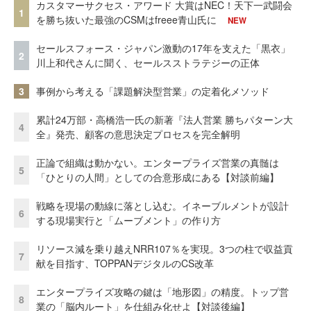
カスタマーサクセス・アワード 大賞はNEC！天下一武闘会
1
を勝ち抜いた最強のCSMはfreee青山氏に
NEW
セールスフォース・ジャパン激動の17年を支えた「黒衣」
2
川上和代さんに聞く、セールスストラテジーの正体
3
事例から考える「課題解決型営業」の定着化メソッド
累計24万部・高橋浩一氏の新著『法人営業 勝ちパターン大
4
全』発売、顧客の意思決定プロセスを完全解明
正論で組織は動かない。エンタープライズ営業の真髄は
5
「ひとりの人間」としての合意形成にある【対談前編】
戦略を現場の動線に落とし込む。イネーブルメントが設計
6
する現場実行と「ムーブメント」の作り方
リソース減を乗り越えNRR107％を実現。3つの柱で収益貢
7
献を目指す、TOPPANデジタルのCS改革
エンタープライズ攻略の鍵は「地形図」の精度。トップ営
8
業の「脳内ルート」を仕組み化せよ【対談後編】