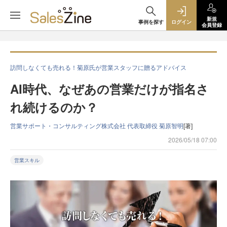
新規
事例を探す
ログイン
会員登録
訪問しなくても売れる！菊原氏が営業スタッフに贈るアドバイス
AI時代、なぜあの営業だけが指名さ
れ続けるのか？
営業サポート・コンサルティング株式会社 代表取締役 菊原智明
[著]
2026/05/18 07:00
営業スキル