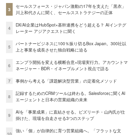
セールスフォース・ジャパン激動の17年を支えた「黒衣」
3
川上和代さんに聞く、セールスストラテジーの正体
DX/AI企業はHubSpot×基幹連携をどう超える？ AIインテグ
4
レーター アジアクエストに聞く
パートナービジネスに100％振り切るBox Japan。300社以
5
上と事業を成長させた独自戦略に迫る
エンプラ開拓を変える横断合意×現場実行力。アカウントマ
6
ネージャー・BDR・イネーブルメント視点で語る
7
事例から考える「課題解決型営業」の定着化メソッド
記録するためのCRMツールは終わる。Salesforceに聞くAI
8
エージェントと日本の営業組織の未来
AIを「事業成果」に直結させる。ビズリーチ・山内氏が仕
9
掛けた、現場を自走させる3つのステップ
強い「個」が自律的に育つ営業組織へ。「フラットな文
10