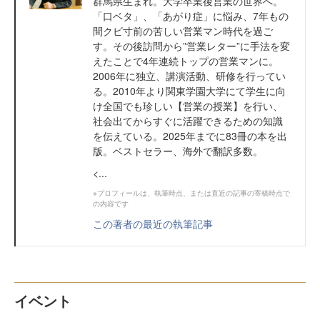
群馬県生まれ。大学卒業後営業の世界へ。
「口ベタ」、「あがり症」に悩み、7年もの
間クビ寸前の苦しい営業マン時代を過ご
す。その後訪問から”営業レター”に手法を変
えたことで4年連続トップの営業マンに。
2006年に独立、講演活動、研修を行ってい
る。2010年より関東学園大学にて学生に向
け全国でも珍しい【営業の授業】を行い、
社会出てからすぐに活躍できるための知識
を伝えている。2025年までに83冊の本を出
版。ベストセラー、海外で翻訳多数。
<...
※プロフィールは、執筆時点、または直近の記事の寄稿時点で
の内容です
この著者の最近の執筆記事
イベント