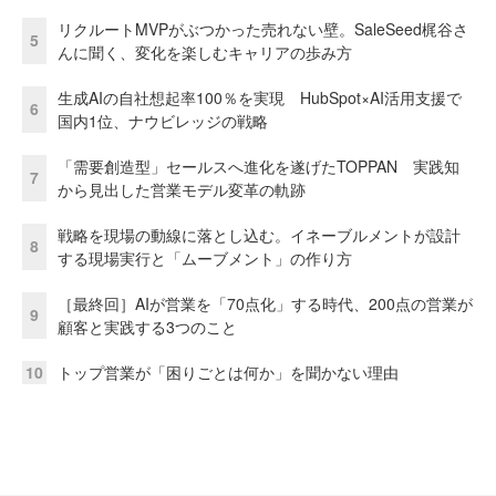
リクルートMVPがぶつかった売れない壁。SaleSeed梶谷さ
5
んに聞く、変化を楽しむキャリアの歩み方
生成AIの自社想起率100％を実現 HubSpot×AI活用支援で
6
国内1位、ナウビレッジの戦略
「需要創造型」セールスへ進化を遂げたTOPPAN 実践知
7
から見出した営業モデル変革の軌跡
戦略を現場の動線に落とし込む。イネーブルメントが設計
8
する現場実行と「ムーブメント」の作り方
［最終回］AIが営業を「70点化」する時代、200点の営業が
9
顧客と実践する3つのこと
10
トップ営業が「困りごとは何か」を聞かない理由