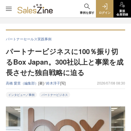
新規
事例を探す
ログイン
会員登録
パートナーセールス実践事例
パートナービジネスに100％振り切
るBox Japan。300社以上と事業を成
長させた独自戦略に迫る
高橋 愛里（編集部）
[著] /
鈴木淳子
[写]
2026/07/08 08:30
インタビュー／事例
パートナービジネス