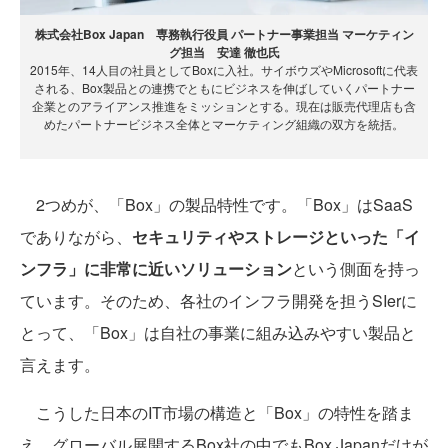
株式会社Box Japan 専務執行役員 パートナー事業担当 マーケティン
グ担当 安達 徹也氏
2015年、14人目の社員としてBoxに入社。サイボウズやMicrosoftに代表
される、Box製品との連携でともにビジネスを伸ばしていくパートナー
企業とのアライアンス推進をミッションとする。現在は販売代理店も含
めたパートナービジネス全体とマーケティング組織の双方を統括。
2つめが、「Box」の製品特性です。「Box」はSaaS
でありながら、
セキュリティやストレージといった「イ
ンフラ」に非常に近いソリューション
という側面を持っ
ています。そのため、各社のインフラ開発を担うSIerに
とって、「Box」は自社の事業に組み込みやすい製品と
言えます。
こうした日本のIT市場の構造と「Box」の特性を踏ま
え、グローバル展開するBox社の中でもBox Japanだけが