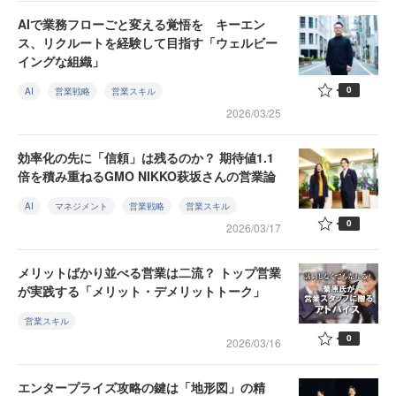
AIで業務フローごと変える覚悟を キーエン
ス、リクルートを経験して目指す「ウェルビー
イングな組織」
0
AI
営業戦略
営業スキル
2026/03/25
効率化の先に「信頼」は残るのか？ 期待値1.1
倍を積み重ねるGMO NIKKO萩坂さんの営業論
AI
マネジメント
営業戦略
営業スキル
0
2026/03/17
メリットばかり並べる営業は二流？ トップ営業
が実践する「メリット・デメリットトーク」
営業スキル
0
2026/03/16
エンタープライズ攻略の鍵は「地形図」の精