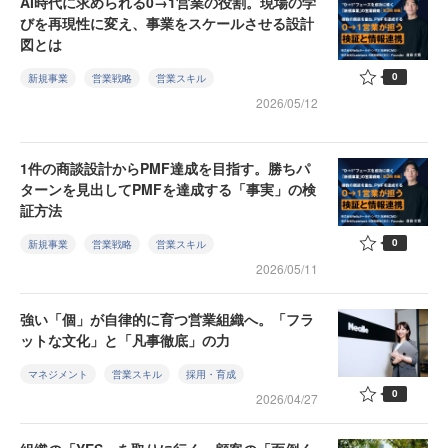
AI時代に求められる0→1営業の役割。現場の学
びを再現性に変え、事業をスケールさせる設計
図とは
0
新規事業
営業戦略
営業スキル
2026/05/12
1件の商談設計からPMF達成を目指す。勝ちパ
ターンを見出してPMFを達成する「事実」の検
証方法
0
新規事業
営業戦略
営業スキル
2026/05/11
強い「個」が自律的に育つ営業組織へ。「フラ
ットな文化」と「凡事徹底」の力
マネジメント
営業スキル
採用・育成
0
2026/04/27