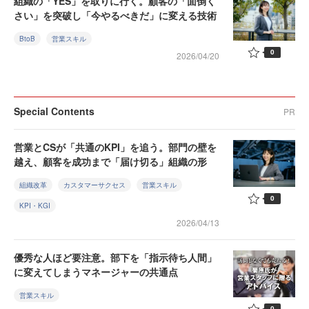
組織の「YES」を取りに行く。顧客の「面倒く
さい」を突破し「今やるべきだ」に変える技術
BtoB
営業スキル
0
2026/04/20
Special Contents
PR
営業とCSが「共通のKPI」を追う。部門の壁を
越え、顧客を成功まで「届け切る」組織の形
組織改革
カスタマーサクセス
営業スキル
0
KPI・KGI
2026/04/13
優秀な人ほど要注意。部下を「指示待ち人間」
に変えてしまうマネージャーの共通点
営業スキル
0