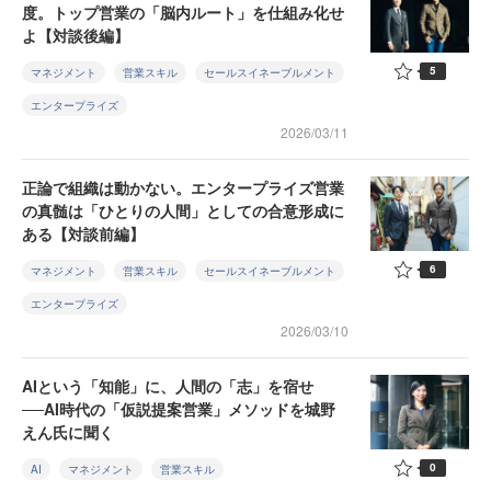
度。トップ営業の「脳内ルート」を仕組み化せ
よ【対談後編】
5
マネジメント
営業スキル
セールスイネーブルメント
エンタープライズ
2026/03/11
正論で組織は動かない。エンタープライズ営業
の真髄は「ひとりの人間」としての合意形成に
ある【対談前編】
6
マネジメント
営業スキル
セールスイネーブルメント
エンタープライズ
2026/03/10
AIという「知能」に、人間の「志」を宿せ
──AI時代の「仮説提案営業」メソッドを城野
えん氏に聞く
0
AI
マネジメント
営業スキル