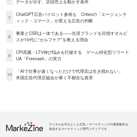
データが示す、店頭売上を動かす条件
ChatGPT広告パイロット参画も Criteoの「エージェンテ
7
ィック・コマース」が変える広告の判断
事業とCSRは一体である――生涯ブランドを目指すオルビ
8
スが10代に“セルフケア”を教える理由
CPI高騰・LTV伸び悩みを打破する ゲーム特化型リワード
9
UA「Freecash」の実力
「AIで仕事が速くなっただけで代理店は生き残れない」
10
米国広告代理店協会が暴く不都合な真実
デジタルを中心とした広告／マーケティングの最新動向を
発信するマーケティング専門メディアです。