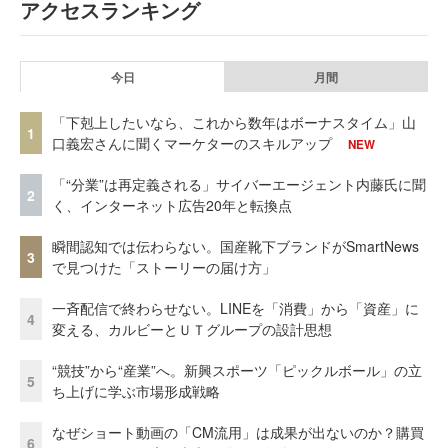
アクセスランキング
今日
月間
「下剋上したいなら、これから数年はボーナスタイム」山
1
口義宏さんに聞くマーケターのスキルアップ
NEW
「“分業”は再定義される」サイバーエージェント内藤氏に聞
2
く、インターネット広告20年と転換点
瞬間認知では伝わらない。国産靴下ブランドがSmartNews
3
で見つけた「ストーリーの届け方」
一斉配信で終わらせない。LINEを「消費」から「資産」に
4
変える、カルビーとＵＴグループの設計思想
“競技”から“産業”へ。新興スポーツ「ピックルボール」の立
5
ち上げに学ぶ市場形成戦略
なぜショート動画の「CM流用」は成果が出ないのか？購買
6