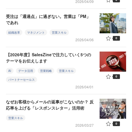
2026/04/09
受注は「通過点」に過ぎない。営業は「PM」
であれ
組織改革
マネジメント
営業スキル
0
2026/04/06
【2026年度】SalesZineで注力していく5つの
テーマをお伝えします
AI
データ活用
営業戦略
営業スキル
0
パートナーセールス
2026/04/01
なぜお客様からメールの返事がこないのか？ 反
応率を上げる「レスポンスレター」活用術
営業スキル
0
2026/03/27