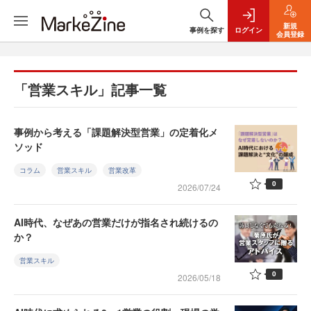
新規
事例を探す
ログイン
会員登録
「営業スキル」記事一覧
事例から考える「課題解決型営業」の定着化メ
ソッド
コラム
営業スキル
営業改革
0
2026/07/24
AI時代、なぜあの営業だけが指名され続けるの
か？
営業スキル
0
2026/05/18