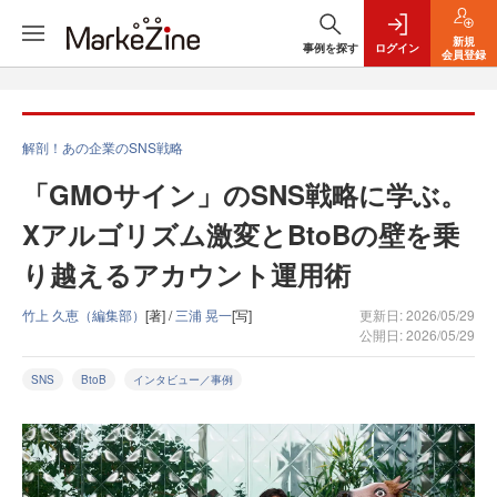
新規
事例を探す
ログイン
会員登録
解剖！あの企業のSNS戦略
「GMOサイン」のSNS戦略に学ぶ。
Xアルゴリズム激変とBtoBの壁を乗
り越えるアカウント運用術
竹上 久恵（編集部）
[著] /
三浦 晃一
[写]
更新日: 2026/05/29
公開日: 2026/05/29
SNS
BtoB
インタビュー／事例