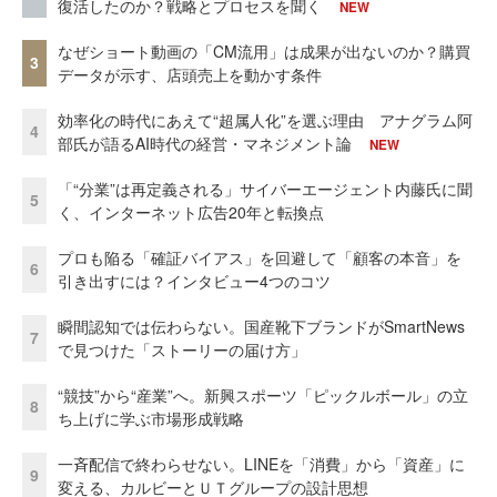
復活したのか？戦略とプロセスを聞く
NEW
なぜショート動画の「CM流用」は成果が出ないのか？購買
3
データが示す、店頭売上を動かす条件
効率化の時代にあえて“超属人化”を選ぶ理由 アナグラム阿
4
部氏が語るAI時代の経営・マネジメント論
NEW
「“分業”は再定義される」サイバーエージェント内藤氏に聞
5
く、インターネット広告20年と転換点
プロも陥る「確証バイアス」を回避して「顧客の本音」を
6
引き出すには？インタビュー4つのコツ
瞬間認知では伝わらない。国産靴下ブランドがSmartNews
7
で見つけた「ストーリーの届け方」
“競技”から“産業”へ。新興スポーツ「ピックルボール」の立
8
ち上げに学ぶ市場形成戦略
一斉配信で終わらせない。LINEを「消費」から「資産」に
9
変える、カルビーとＵＴグループの設計思想