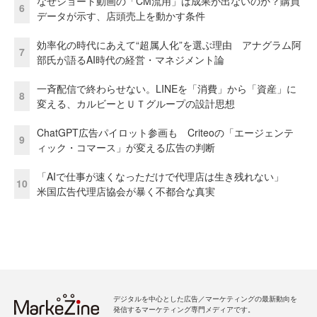
なぜショート動画の「CM流用」は成果が出ないのか？購買
6
データが示す、店頭売上を動かす条件
効率化の時代にあえて“超属人化”を選ぶ理由 アナグラム阿
7
部氏が語るAI時代の経営・マネジメント論
一斉配信で終わらせない。LINEを「消費」から「資産」に
8
変える、カルビーとＵＴグループの設計思想
ChatGPT広告パイロット参画も Criteoの「エージェンテ
9
ィック・コマース」が変える広告の判断
「AIで仕事が速くなっただけで代理店は生き残れない」
10
米国広告代理店協会が暴く不都合な真実
デジタルを中心とした広告／マーケティングの最新動向を
発信するマーケティング専門メディアです。