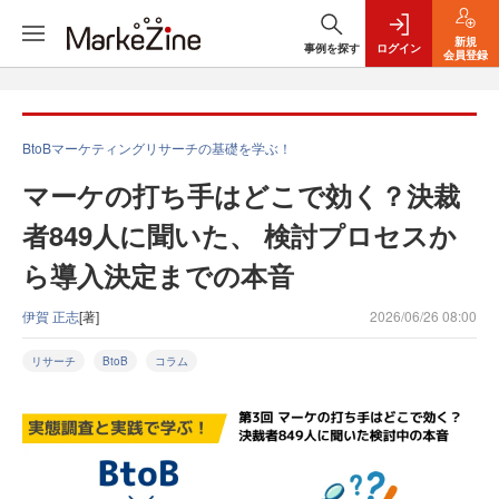
新規
事例を探す
ログイン
会員登録
BtoBマーケティングリサーチの基礎を学ぶ！
マーケの打ち手はどこで効く？決裁
者849人に聞いた、 検討プロセスか
ら導入決定までの本音
伊賀 正志
[著]
2026/06/26 08:00
リサーチ
BtoB
コラム