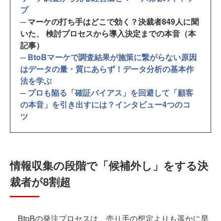
プ
─ マーケの打ち手はどこで効く？決裁者849人に聞
いた、 検討プロセスから導入決定までの本音（本
記事）
─
BtoBマーケで調査結果が施策に繋がらない原因
はデータの量・質にあらず！データ分析の基本作
法を学ぶ
─
プロも陥る「確証バイアス」を回避して「顧客
の本音」を引き出すには？インタビュー4つのコ
ツ
情報収集の段階で「候補外し」をする決
裁者が8割超
BtoBの発注プロセスは、売り手の想定よりも遥かに早