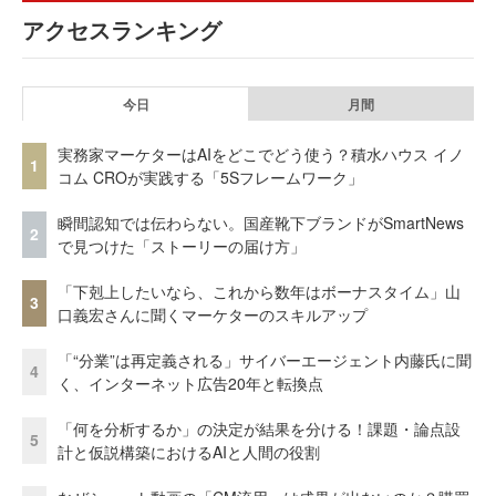
アクセスランキング
今日
月間
実務家マーケターはAIをどこでどう使う？積水ハウス イノ
1
コム CROが実践する「5Sフレームワーク」
瞬間認知では伝わらない。国産靴下ブランドがSmartNews
2
で見つけた「ストーリーの届け方」
「下剋上したいなら、これから数年はボーナスタイム」山
3
口義宏さんに聞くマーケターのスキルアップ
「“分業”は再定義される」サイバーエージェント内藤氏に聞
4
く、インターネット広告20年と転換点
「何を分析するか」の決定が結果を分ける！課題・論点設
5
計と仮説構築におけるAIと人間の役割