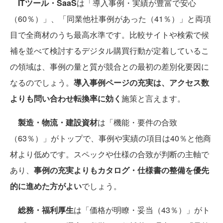
ITツール・SaaS
は「導入事例・実績が豊富で安心
（60％）」、「同業他社事例があった（41％）」と両項
目で全商材のうち最高水準です。比較サイトや検索で候
補を並べて検討するデジタル購買行動が定着しているこ
の領域は、事例の量と質が競合との最初の差別化要因に
なるのでしょう。
導入事例ページの充実は、アクセス数
よりも問い合わせ転換率に効く
施策と言えます。
製造・物流・建設資材
は「機能・要件の合致
（63％）」がトップで、事例や実績の項目は40％と他商
材より低めです。スペックや仕様の合致が判断の主軸で
あり、
事例の充実よりもカタログ・仕様書の整備を優先
的に進めた方がよい
でしょう。
総務・福利厚生
は「価格が明瞭・妥当（43％）」がト