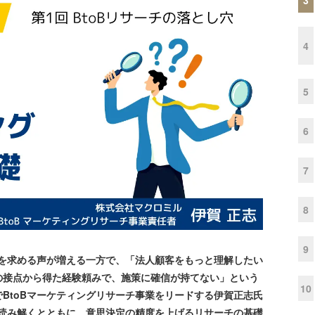
4
5
6
7
8
9
チを求める声が増える一方で、「法人顧客をもっと理解したい
の接点から得た経験頼みで、施策に確信が持てない」という
10
BtoBマーケティングリサーチ事業をリードする伊賀正志氏
で読み解くとともに、意思決定の精度を上げるリサーチの基礎