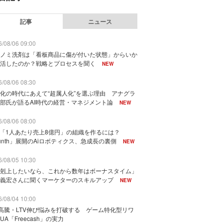
記事
ニュース
/08/06 09:00
ノミ洗剤は「看板商品に傷が付いた状態」からいか
活したのか？戦略とプロセスを聞く
NEW
/08/06 08:30
化の時代にあえて“超属人化”を選ぶ理由 アナグラ
部氏が語るAI時代の経営・マネジメント論
NEW
/08/06 08:00
で「1人あたり売上8億円」の組織を作るには？
unth」展開のAiロボティクス、急成長の裏側
NEW
/08/05 10:30
剋上したいなら、これから数年はボーナスタイム」
義宏さんに聞くマーケターのスキルアップ
NEW
/08/04 10:00
I高騰・LTV伸び悩みを打破する ゲーム特化型リワ
UA「Freecash」の実力