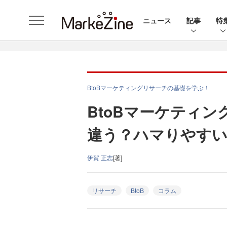
ニュース
記事
特
BtoBマーケティングリサーチの基礎を学ぶ！
BtoBマーケティン
違う？ハマりやすい
伊賀 正志
[著]
リサーチ
BtoB
コラム