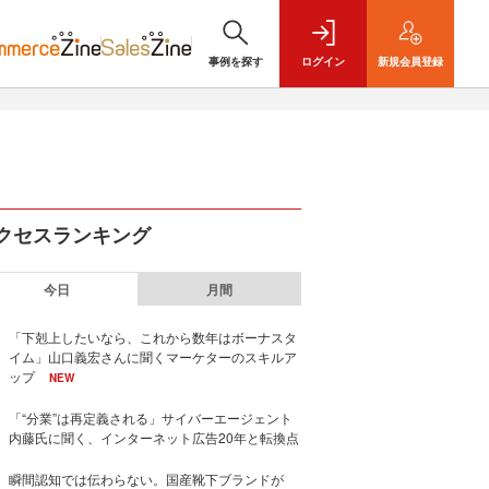
事例を探す
ログイン
新規
会員登録
クセスランキング
今日
月間
「下剋上したいなら、これから数年はボーナスタ
イム」山口義宏さんに聞くマーケターのスキルア
ップ
NEW
「“分業”は再定義される」サイバーエージェント
内藤氏に聞く、インターネット広告20年と転換点
瞬間認知では伝わらない。国産靴下ブランドが