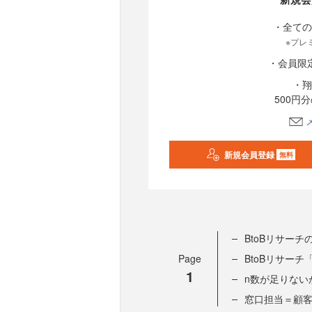
・全ての
※プレ
・会員限
・翔
500円
新規会員登録
無料
BtoBリサー
Page
BtoBリサーチ
1
n数が足りない
窓口担当＝顧