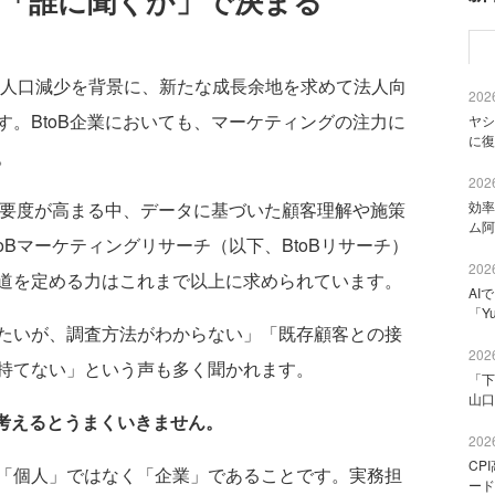
は「誰に聞くか」で決まる
、人口減少を背景に、新たな成長余地を求めて法人向
2026
。BtoB企業においても、マーケティングの注力に
ヤシ
に復
。
2026
効率
重要度が高まる中、データに基づいた顧客理解や施策
ム阿
oBマーケティングリサーチ（以下、BtoBリサーチ）
2026
道を定める力はこれまで以上に求められています。
AI
「Y
たいが、調査方法がわからない」「既存顧客との接
2026
持てない」という声も多く聞かれます。
「下
山口
で考えるとうまくいきません。
2026
CP
「個人」ではなく「企業」であることです。実務担
ード