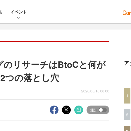
集
イベント
グのリサーチはBtoCと何が
ア
2つの落とし穴
2026/05/15 08:00
1
通知
2
3