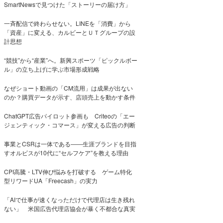
SmartNewsで見つけた「ストーリーの届け方」
一斉配信で終わらせない。LINEを「消費」から
「資産」に変える、カルビーとＵＴグループの設
計思想
“競技”から“産業”へ。新興スポーツ「ピックルボー
ル」の立ち上げに学ぶ市場形成戦略
なぜショート動画の「CM流用」は成果が出ない
のか？購買データが示す、店頭売上を動かす条件
ChatGPT広告パイロット参画も Criteoの「エー
ジェンティック・コマース」が変える広告の判断
事業とCSRは一体である――生涯ブランドを目指
すオルビスが10代に“セルフケア”を教える理由
CPI高騰・LTV伸び悩みを打破する ゲーム特化
型リワードUA「Freecash」の実力
「AIで仕事が速くなっただけで代理店は生き残れ
ない」 米国広告代理店協会が暴く不都合な真実