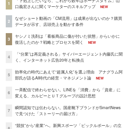
「下剋上したいなら、これから数年はボーナスタイム」山
1
口義宏さんに聞くマーケターのスキルアップ
NEW
なぜショート動画の「CM流用」は成果が出ないのか？購買
2
データが示す、店頭売上を動かす条件
ヤシノミ洗剤は「看板商品に傷が付いた状態」からいかに
3
復活したのか？戦略とプロセスを聞く
NEW
「“分業”は再定義される」サイバーエージェント内藤氏に聞
4
く、インターネット広告20年と転換点
効率化の時代にあえて“超属人化”を選ぶ理由 アナグラム阿
5
部氏が語るAI時代の経営・マネジメント論
NEW
一斉配信で終わらせない。LINEを「消費」から「資産」に
6
変える、カルビーとＵＴグループの設計思想
瞬間認知では伝わらない。国産靴下ブランドがSmartNews
7
で見つけた「ストーリーの届け方」
“競技”から“産業”へ。新興スポーツ「ピックルボール」の立
8