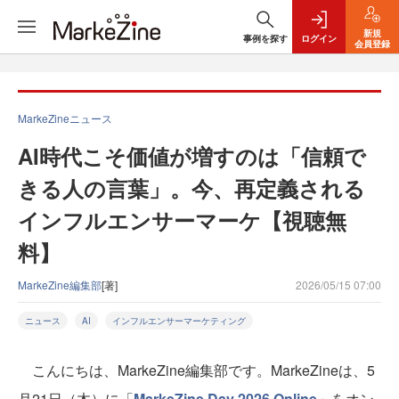
新規
事例を探す
ログイン
会員登録
MarkeZineニュース
AI時代こそ価値が増すのは「信頼で
きる人の言葉」。今、再定義される
インフルエンサーマーケ【視聴無
料】
MarkeZine編集部
[著]
2026/05/15 07:00
ニュース
AI
インフルエンサーマーケティング
こんにちは、MarkeZine編集部です。MarkeZineは、5
月21日（木）に「
MarkeZine Day 2026 Online
」をオン