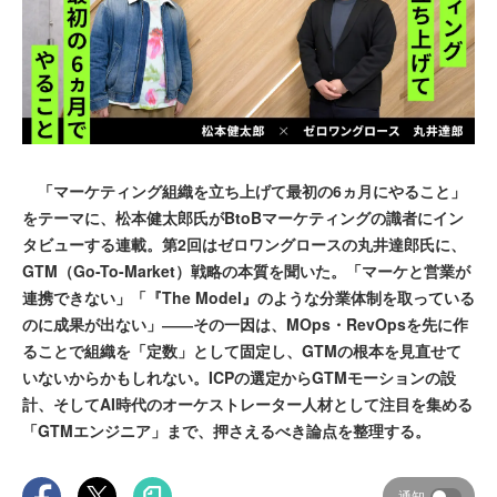
「マーケティング組織を立ち上げて最初の6ヵ月にやること」
をテーマに、松本健太郎氏がBtoBマーケティングの識者にイン
タビューする連載。第2回はゼロワングロースの丸井達郎氏に、
GTM（Go-To-Market）戦略の本質を聞いた。「マーケと営業が
連携できない」「『The Model』のような分業体制を取っている
のに成果が出ない」――その一因は、MOps・RevOpsを先に作
ることで組織を「定数」として固定し、GTMの根本を見直せて
いないからかもしれない。ICPの選定からGTMモーションの設
計、そしてAI時代のオーケストレーター人材として注目を集める
「GTMエンジニア」まで、押さえるべき論点を整理する。
通知