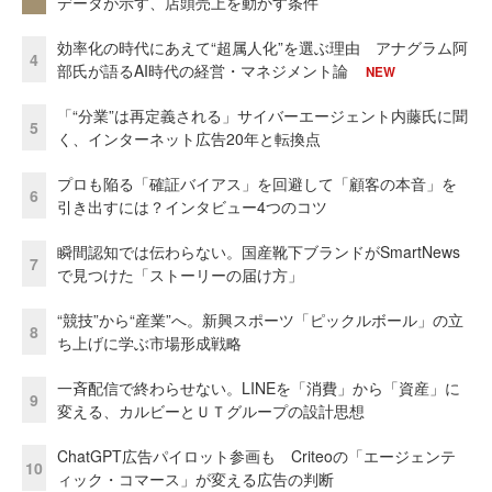
データが示す、店頭売上を動かす条件
効率化の時代にあえて“超属人化”を選ぶ理由 アナグラム阿
4
部氏が語るAI時代の経営・マネジメント論
NEW
「“分業”は再定義される」サイバーエージェント内藤氏に聞
5
く、インターネット広告20年と転換点
プロも陥る「確証バイアス」を回避して「顧客の本音」を
6
引き出すには？インタビュー4つのコツ
瞬間認知では伝わらない。国産靴下ブランドがSmartNews
7
で見つけた「ストーリーの届け方」
“競技”から“産業”へ。新興スポーツ「ピックルボール」の立
8
ち上げに学ぶ市場形成戦略
一斉配信で終わらせない。LINEを「消費」から「資産」に
9
変える、カルビーとＵＴグループの設計思想
ChatGPT広告パイロット参画も Criteoの「エージェンテ
10
ィック・コマース」が変える広告の判断