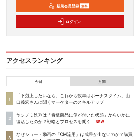
新規会員登録
無料
ログイン
アクセスランキング
今日
月間
「下剋上したいなら、これから数年はボーナスタイム」山
1
口義宏さんに聞くマーケターのスキルアップ
ヤシノミ洗剤は「看板商品に傷が付いた状態」からいかに
2
復活したのか？戦略とプロセスを聞く
NEW
なぜショート動画の「CM流用」は成果が出ないのか？購買
3