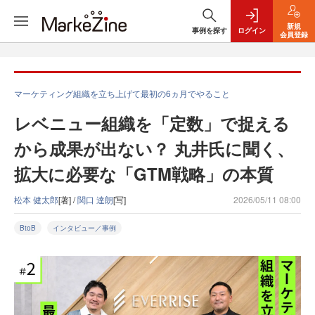
新規
事例を探す
ログイン
会員登録
マーケティング組織を立ち上げて最初の6ヵ月でやること
レベニュー組織を「定数」で捉える
から成果が出ない？ 丸井氏に聞く、
拡大に必要な「GTM戦略」の本質
松本 健太郎
[著] /
関口 達朗
[写]
2026/05/11 08:00
BtoB
インタビュー／事例