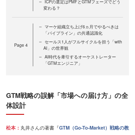
ICPの選定はPMFとGTMフェーズでどう
変わる？
マーケ組織立ち上げ6ヵ月でやるべきは
「パイプライン」の共通認識化
セールス1人がフルサイクルを担う「with
Page
4
AI」の世界観
AI時代を牽引するオーケストレーター
「GTMエンジニア」
GTM戦略の誤解「市場への届け方」の全
体設計
松本：
丸井さんの著書『
GTM（Go-To-Market）戦略の教