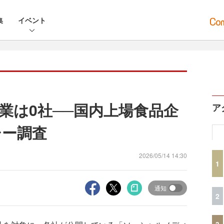
集
イベント
業は0社──国内上場食品企
ア
シー調査
2026/05/14 14:30
1
通知
2
3