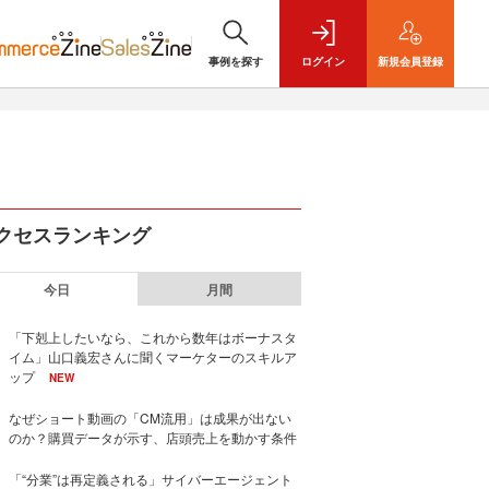
事例を探す
ログイン
新規
会員登録
クセスランキング
今日
月間
「下剋上したいなら、これから数年はボーナスタ
イム」山口義宏さんに聞くマーケターのスキルア
ップ
NEW
なぜショート動画の「CM流用」は成果が出ない
のか？購買データが示す、店頭売上を動かす条件
「“分業”は再定義される」サイバーエージェント