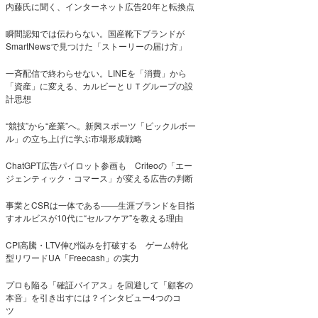
内藤氏に聞く、インターネット広告20年と転換点
瞬間認知では伝わらない。国産靴下ブランドが
SmartNewsで見つけた「ストーリーの届け方」
一斉配信で終わらせない。LINEを「消費」から
「資産」に変える、カルビーとＵＴグループの設
計思想
“競技”から“産業”へ。新興スポーツ「ピックルボー
ル」の立ち上げに学ぶ市場形成戦略
ChatGPT広告パイロット参画も Criteoの「エー
ジェンティック・コマース」が変える広告の判断
事業とCSRは一体である――生涯ブランドを目指
すオルビスが10代に“セルフケア”を教える理由
CPI高騰・LTV伸び悩みを打破する ゲーム特化
型リワードUA「Freecash」の実力
プロも陥る「確証バイアス」を回避して「顧客の
本音」を引き出すには？インタビュー4つのコ
ツ