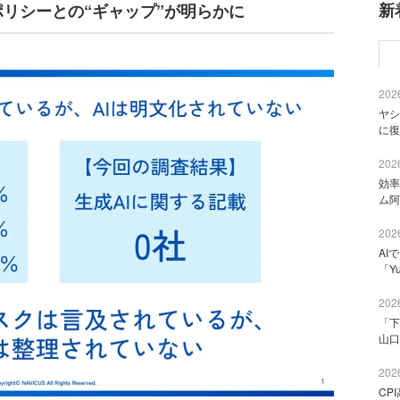
新
ポリシーとの“ギャップ”が明らかに
2026
ヤシ
に復
2026
効率
ム阿
2026
AI
「Y
2026
「下
山口
2026
CP