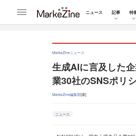
ニュース
記事
特
MarkeZineニュース
生成AIに言及した企
業30社のSNSポリ
MarkeZine編集部
[著]
ニュース