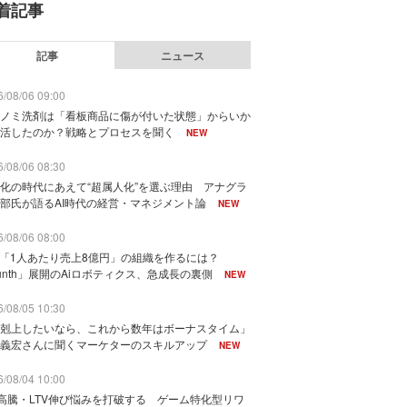
着記事
記事
ニュース
/08/06 09:00
ノミ洗剤は「看板商品に傷が付いた状態」からいか
活したのか？戦略とプロセスを聞く
NEW
/08/06 08:30
化の時代にあえて“超属人化”を選ぶ理由 アナグラ
部氏が語るAI時代の経営・マネジメント論
NEW
/08/06 08:00
で「1人あたり売上8億円」の組織を作るには？
unth」展開のAiロボティクス、急成長の裏側
NEW
/08/05 10:30
剋上したいなら、これから数年はボーナスタイム」
義宏さんに聞くマーケターのスキルアップ
NEW
/08/04 10:00
I高騰・LTV伸び悩みを打破する ゲーム特化型リワ