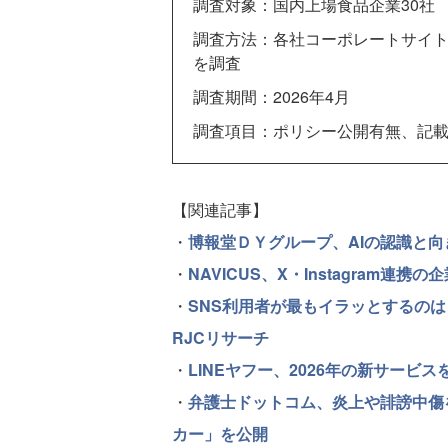
調査対象：国内上場食品企業30社
調査方法：各社コーポレートサイ
を調査
調査期間：2026年4月
調査項目：ポリシー公開有無、記載
【関連記事】
・
博報堂ＤＹグループ、AIの認識と向
・
NAVICUS、X・Instagram連
・
SNS利用者が最もイラッとするの
RJCリサーチ
・
LINEヤフー、2026年の新サービ
・
弁護士ドットコム、炎上や誹謗中傷
カー」を公開