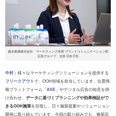
森永製菓株式会社 マーケティング本部 ブランドコミュニケーション部
広告グループ 太田 日向子氏
中村：
様々なマーケティングソリューションを提供する
フリークアウト
で、OOH領域を担当しています。位置情
報プラットフォーム「
ASE
」やデジタル広告の知見を掛
け合わせ、
データに基づくプランニングや効果検証がで
きるOOH施策
を目指し、日々施策提案やソリューション
開発に取り組んでいます。今回の取り組みでも、施策設