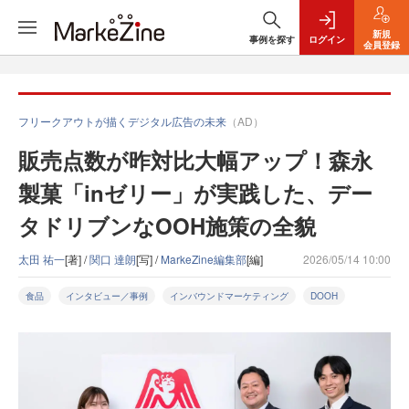
新規
事例を探す
ログイン
会員登録
フリークアウトが描くデジタル広告の未来
（AD）
販売点数が昨対比大幅アップ！森永
製菓「inゼリー」が実践した、デー
タドリブンなOOH施策の全貌
太田 祐一
[著] /
関口 達朗
[写] /
MarkeZine編集部
[編]
2026/05/14 10:00
食品
インタビュー／事例
インバウンドマーケティング
DOOH