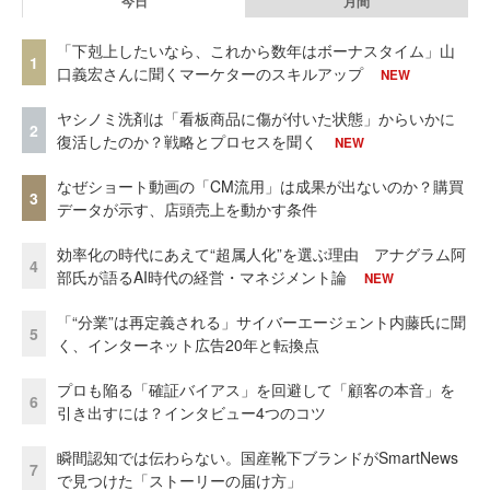
今日
月間
「下剋上したいなら、これから数年はボーナスタイム」山
1
口義宏さんに聞くマーケターのスキルアップ
NEW
ヤシノミ洗剤は「看板商品に傷が付いた状態」からいかに
2
復活したのか？戦略とプロセスを聞く
NEW
なぜショート動画の「CM流用」は成果が出ないのか？購買
3
データが示す、店頭売上を動かす条件
効率化の時代にあえて“超属人化”を選ぶ理由 アナグラム阿
4
部氏が語るAI時代の経営・マネジメント論
NEW
「“分業”は再定義される」サイバーエージェント内藤氏に聞
5
く、インターネット広告20年と転換点
プロも陥る「確証バイアス」を回避して「顧客の本音」を
6
引き出すには？インタビュー4つのコツ
瞬間認知では伝わらない。国産靴下ブランドがSmartNews
7
で見つけた「ストーリーの届け方」