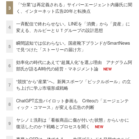
「“分業”は再定義される」サイバーエージェント内藤氏に聞
3
く、インターネット広告20年と転換点
一斉配信で終わらせない。LINEを「消費」から「資産」に
4
変える、カルビーとＵＴグループの設計思想
瞬間認知では伝わらない。国産靴下ブランドがSmartNews
5
で見つけた「ストーリーの届け方」
効率化の時代にあえて“超属人化”を選ぶ理由 アナグラム阿
6
部氏が語るAI時代の経営・マネジメント論
NEW
“競技”から“産業”へ。新興スポーツ「ピックルボール」の立
7
ち上げに学ぶ市場形成戦略
ChatGPT広告パイロット参画も Criteoの「エージェンテ
8
ィック・コマース」が変える広告の判断
ヤシノミ洗剤は「看板商品に傷が付いた状態」からいかに
9
復活したのか？戦略とプロセスを聞く
NEW