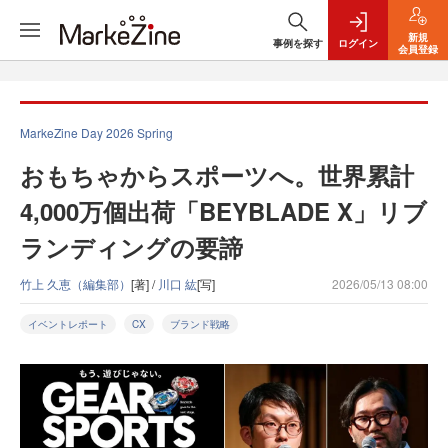
新規
事例を探す
ログイン
会員登録
MarkeZine Day 2026 Spring
おもちゃからスポーツへ。世界累計
4,000万個出荷「BEYBLADE X」リブ
ランディングの要諦
竹上 久恵（編集部）
[著] /
川口 紘
[写]
2026/05/13 08:00
イベントレポート
CX
ブランド戦略