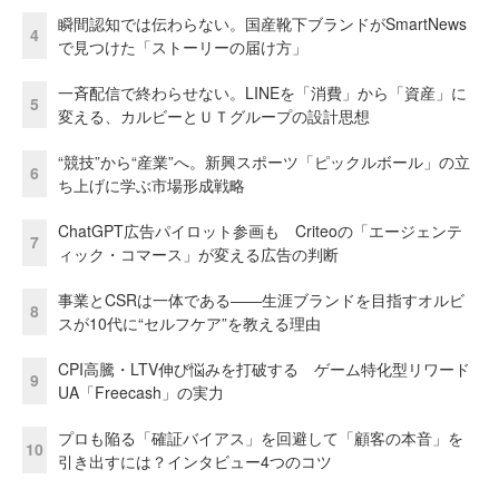
瞬間認知では伝わらない。国産靴下ブランドがSmartNews
4
で見つけた「ストーリーの届け方」
一斉配信で終わらせない。LINEを「消費」から「資産」に
5
変える、カルビーとＵＴグループの設計思想
“競技”から“産業”へ。新興スポーツ「ピックルボール」の立
6
ち上げに学ぶ市場形成戦略
ChatGPT広告パイロット参画も Criteoの「エージェンテ
7
ィック・コマース」が変える広告の判断
事業とCSRは一体である――生涯ブランドを目指すオルビ
8
スが10代に“セルフケア”を教える理由
CPI高騰・LTV伸び悩みを打破する ゲーム特化型リワード
9
UA「Freecash」の実力
プロも陥る「確証バイアス」を回避して「顧客の本音」を
10
引き出すには？インタビュー4つのコツ