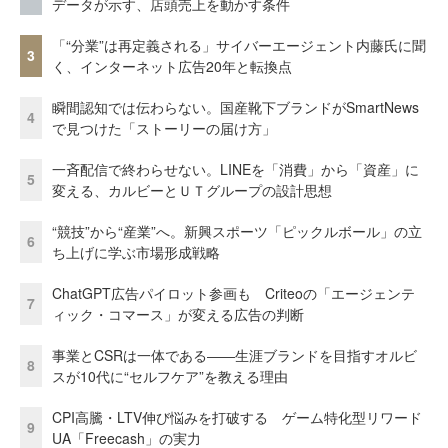
データが示す、店頭売上を動かす条件
「“分業”は再定義される」サイバーエージェント内藤氏に聞
3
く、インターネット広告20年と転換点
瞬間認知では伝わらない。国産靴下ブランドがSmartNews
4
で見つけた「ストーリーの届け方」
一斉配信で終わらせない。LINEを「消費」から「資産」に
5
変える、カルビーとＵＴグループの設計思想
“競技”から“産業”へ。新興スポーツ「ピックルボール」の立
6
ち上げに学ぶ市場形成戦略
ChatGPT広告パイロット参画も Criteoの「エージェンテ
7
ィック・コマース」が変える広告の判断
事業とCSRは一体である――生涯ブランドを目指すオルビ
8
スが10代に“セルフケア”を教える理由
CPI高騰・LTV伸び悩みを打破する ゲーム特化型リワード
9
UA「Freecash」の実力