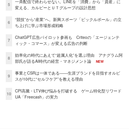
一斉配信で終わらせない。LINEを「消費」から「資産」に
5
変える、カルビーとＵＴグループの設計思想
“競技”から“産業”へ。新興スポーツ「ピックルボール」の立
6
ち上げに学ぶ市場形成戦略
ChatGPT広告パイロット参画も Criteoの「エージェンテ
7
ィック・コマース」が変える広告の判断
効率化の時代にあえて“超属人化”を選ぶ理由 アナグラム阿
8
部氏が語るAI時代の経営・マネジメント論
NEW
事業とCSRは一体である――生涯ブランドを目指すオルビ
9
スが10代に“セルフケア”を教える理由
CPI高騰・LTV伸び悩みを打破する ゲーム特化型リワード
10
UA「Freecash」の実力