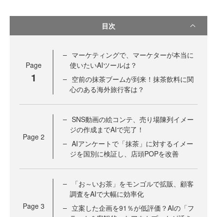
目次
マーケティングで、マーケターが本当に
Page
使いたいAIツールは？
1
空前の抹茶ブームが到来！抹茶飲料に関
心のある海外旅行客は？
SNS動画の絵コンテ、売り場陳列イメー
ジの作成までAIで完了！
Page
2
AIアンケートで「抹茶」に対するイメー
ジを国別に検証し、店頭POPを改善
「お～いお茶」をモンゴルで拡販、顧客
調査をAIで大幅に効率化
Page
3
立案した企画を91％が低評価？AIの「フ