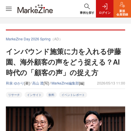
新規
事例を探す
ログイン
会員登録
MarkeZine Day 2026 Spring
（AD）
インバウンド施策に力を入れる伊藤
園、海外顧客の声をどう捉える？AI
時代の「顧客の声」の捉え方
和泉 ゆかり
[著] /
高山 透
[写] /
MarkeZine編集部
[編]
2026/05/13 11:00
リサーチ
インサイト
飲料
イベントレポート