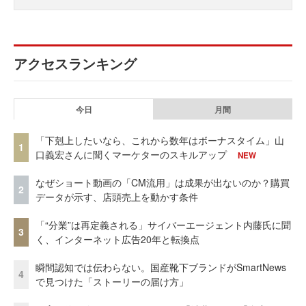
アクセスランキング
今日
月間
「下剋上したいなら、これから数年はボーナスタイム」山
1
口義宏さんに聞くマーケターのスキルアップ
NEW
なぜショート動画の「CM流用」は成果が出ないのか？購買
2
データが示す、店頭売上を動かす条件
「“分業”は再定義される」サイバーエージェント内藤氏に聞
3
く、インターネット広告20年と転換点
瞬間認知では伝わらない。国産靴下ブランドがSmartNews
4
で見つけた「ストーリーの届け方」