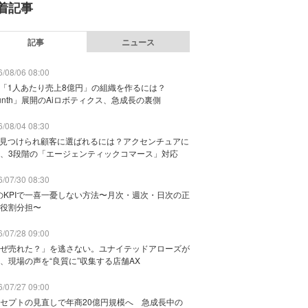
着記事
記事
ニュース
/08/06 08:00
で「1人あたり売上8億円」の組織を作るには？
unth」展開のAiロボティクス、急成長の裏側
/08/04 08:30
に見つけられ顧客に選ばれるには？アクセンチュアに
、3段階の「エージェンティックコマース」対応
/07/30 08:30
のKPIで一喜一憂しない方法〜月次・週次・日次の正
役割分担〜
/07/28 09:00
ぜ売れた？」を逃さない。ユナイテッドアローズが
、現場の声を“良質に”収集する店舗AX
/07/27 09:00
セプトの見直しで年商20億円規模へ 急成長中の