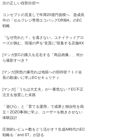
次の正しい役割分担〜
コンセプトの見直しで年商20億円規模へ 急成長
中の「セルフレジ専用エコバッグORIBA」のEC
戦略
「なぜ売れた？」を逃さない。ユナイテッドアロ
ーズが挑む、現場の声を“良質に”収集する店舗AX
[マンガ]ECの購入を左右する「商品画像」、何か
ら撮影すべき？
[マンガ]突然の爆売れは地獄への招待状？トド会
長の勘違いに学ぶECセキュリティ
[マンガ]「うちは大丈夫」が一番危ない？EC不正
注文を放置した末路
「遊び心」と「育てる運用」で成果と独自性を両
立！ZOZO事例に学ぶ、ユーザーを飽きさせない
体験設計
圧倒的レビュー数をどう活かす？生成AI時代のEC
戦略を「and ST」が語る