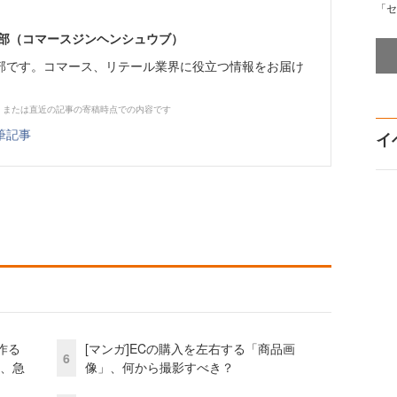
「セ
e編集部（コマースジンヘンシュウブ）
ne編集部です。コマース、リテール業界に役立つ情報をお届け
、または直近の記事の寄稿時点での内容です
筆記事
イ
作る
[マンガ]ECの購入を左右する「商品画
6
ス、急
像」、何から撮影すべき？