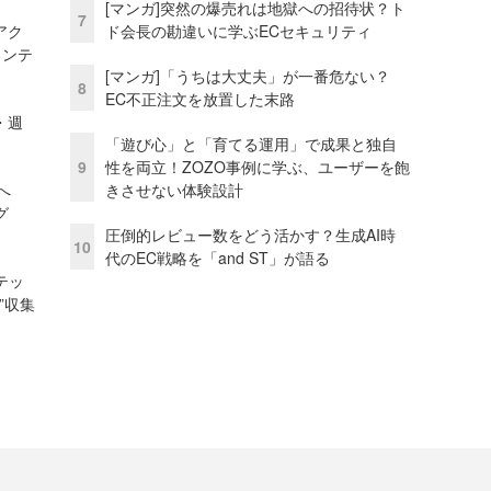
[マンガ]突然の爆売れは地獄への招待状？ト
7
アク
ド会長の勘違いに学ぶECセキュリティ
ェンテ
[マンガ]「うちは大丈夫」が一番危ない？
8
EC不正注文を放置した末路
・週
「遊び心」と「育てる運用」で成果と独自
9
性を両立！ZOZO事例に学ぶ、ユーザーを飽
模へ
きさせない体験設計
グ
圧倒的レビュー数をどう活かす？生成AI時
10
代のEC戦略を「and ST」が語る
テッ
”収集