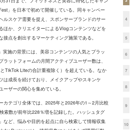
月1日から8月31日まで、フィットネスと美容に特化したキャン
Beauty Fest」を日本で初めて開催している。同キャンペー
ヘルスケア需要を捉え、スポンサーブランドのサー
4
ほか、クリエイターによるVlogコンテンツなどを
な接点を創出するマーケティング施策である。
5
auty Fest」実施の背景には、美容コンテンツの人気とプラッ
6
プラットフォームの月間アクティブユーザー数は、
okとTikTok Liteの合計重複除く）を超えている。なか
7
ツは成長を続けており、メイクアップやスキンケ
8
ユーザーの関心を集めている。
テゴリ全体では、2025年と2026年の1～2月比較
9
検索数が前年比228％増を記録した。ハッシュタグ
」など、悩みや目的を起点に自ら検索して情報収集
10