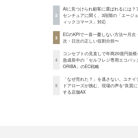
AIに見つけられ顧客に選ばれるには？
2
センチュアに聞く、3段階の「エージ
ィックコマース」対応
ECのKPIで一喜一憂しない方法〜月次
3
次・日次の正しい役割分担〜
コンセプトの見直しで年商20億円規
4
急成長中の「セルフレジ専用エコバッ
ORIBA」のEC戦略
「なぜ売れた？」を逃さない。ユナイ
5
ドアローズが挑む、現場の声を“良質に
する店舗AX