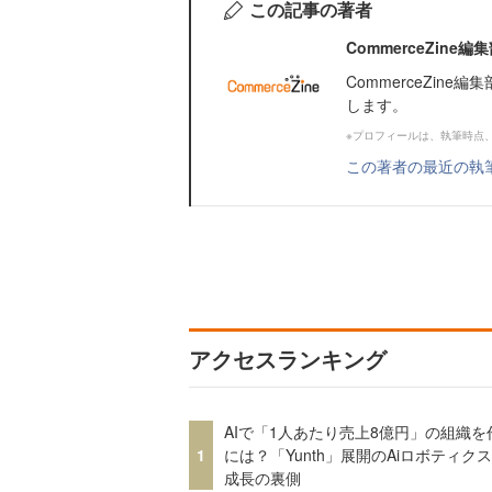
この記事の著者
CommerceZin
CommerceZi
します。
※プロフィールは、執筆時点
この著者の最近の執
アクセスランキング
AIで「1人あたり売上8億円」の組織を
1
には？「Yunth」展開のAiロボティク
成長の裏側