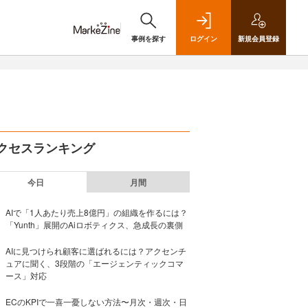
事例を探す
ログイン
新規
会員登録
クセスランキング
今日
月間
AIで「1人あたり売上8億円」の組織を作るには？
「Yunth」展開のAiロボティクス、急成長の裏側
AIに見つけられ顧客に選ばれるには？アクセンチ
ュアに聞く、3段階の「エージェンティックコマ
ース」対応
ECのKPIで一喜一憂しない方法〜月次・週次・日