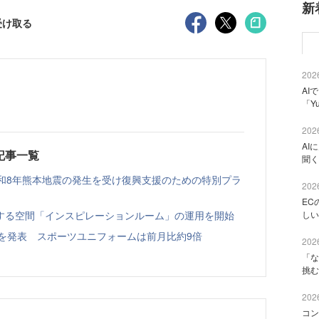
新
受け取る
2026
AI
「Y
2026
AI
載記事一覧
聞く
、令和8年熊本地震の発生を受け復興支援のための特別プラ
2026
EC
する空間「インスピレーションルーム」の運用を開始
しい
売動向を発表 スポーツユニフォームは前月比約9倍
2026
「な
挑む
2026
コン