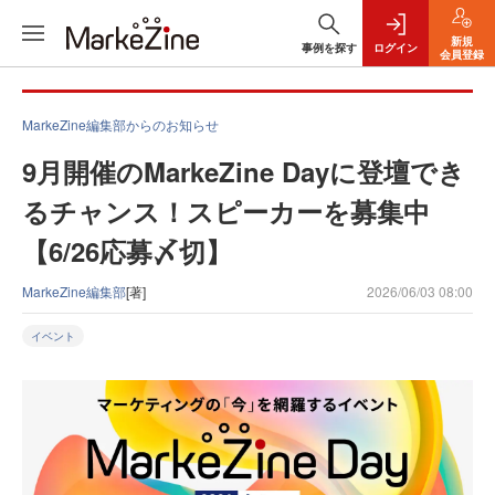
新規
事例を探す
ログイン
会員登録
MarkeZine編集部からのお知らせ
9月開催のMarkeZine Dayに登壇でき
るチャンス！スピーカーを募集中
【6/26応募〆切】
MarkeZine編集部
[著]
2026/06/03 08:00
イベント