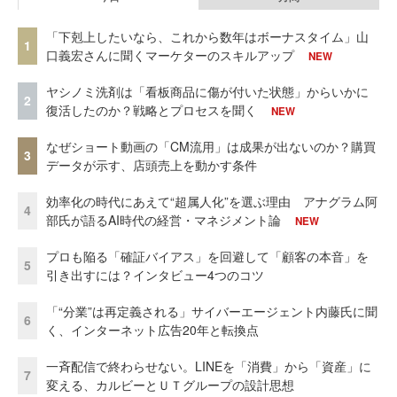
「下剋上したいなら、これから数年はボーナスタイム」山
1
口義宏さんに聞くマーケターのスキルアップ
NEW
ヤシノミ洗剤は「看板商品に傷が付いた状態」からいかに
2
復活したのか？戦略とプロセスを聞く
NEW
なぜショート動画の「CM流用」は成果が出ないのか？購買
3
データが示す、店頭売上を動かす条件
効率化の時代にあえて“超属人化”を選ぶ理由 アナグラム阿
4
部氏が語るAI時代の経営・マネジメント論
NEW
プロも陥る「確証バイアス」を回避して「顧客の本音」を
5
引き出すには？インタビュー4つのコツ
「“分業”は再定義される」サイバーエージェント内藤氏に聞
6
く、インターネット広告20年と転換点
一斉配信で終わらせない。LINEを「消費」から「資産」に
7
変える、カルビーとＵＴグループの設計思想