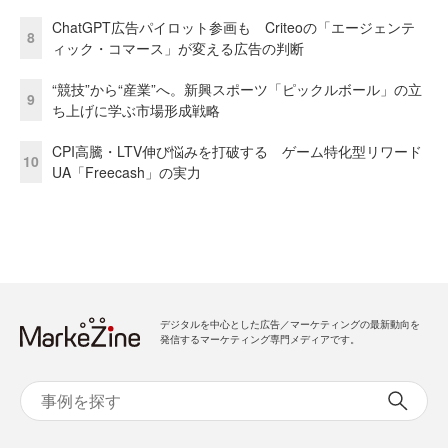
ChatGPT広告パイロット参画も Criteoの「エージェンテ
8
ィック・コマース」が変える広告の判断
“競技”から“産業”へ。新興スポーツ「ピックルボール」の立
9
ち上げに学ぶ市場形成戦略
CPI高騰・LTV伸び悩みを打破する ゲーム特化型リワード
10
UA「Freecash」の実力
デジタルを中心とした広告／マーケティングの最新動向を
発信するマーケティング専門メディアです。