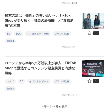
2026/04/01
検索の次は「発見」の奪い合いへ。TikTok
Shopが切り拓く「独自の経済圏」と“直感消
費”の本質
1
EC
D2C
インタビュー／事例
ブランド戦略
TikTok
2026/03/13
ローンチから半年で5万社以上が参入 TikTok
Shopで浸透するコンテンツ起点購買と有効な
戦略
1
コスメ
EC
イベントレポート
ブランド戦略
TikTok
2026/02/17
4件中1～4件を表示