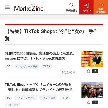
新規
事例を探す
ログイン
会員登録
【特集】TikTok Shopの“今”と“次の一手”一
覧
3日間で2,000個販売、実店舗の売上にも波及。
magpicに学ぶ、TikTok Shop成功法則
EC
インタビュー／事例
TikTok
2
2026/06/01
TikTok Shopトップクリエイター3名が語る
「売れる」信頼構築＆ブランドとの役割分担
EC
イベントレポート
ブランド戦略
TikTok
1
ITサービス