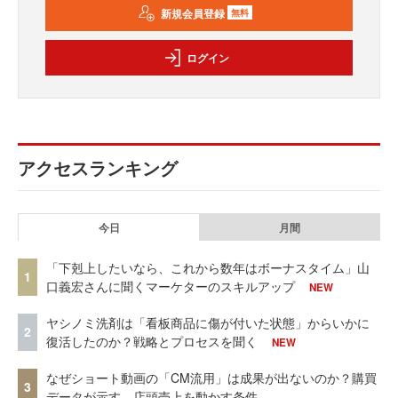
新規会員登録
無料
ログイン
アクセスランキング
今日
月間
「下剋上したいなら、これから数年はボーナスタイム」山
1
口義宏さんに聞くマーケターのスキルアップ
NEW
ヤシノミ洗剤は「看板商品に傷が付いた状態」からいかに
2
復活したのか？戦略とプロセスを聞く
NEW
なぜショート動画の「CM流用」は成果が出ないのか？購買
3
データが示す、店頭売上を動かす条件