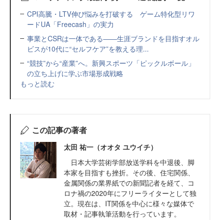
CPI高騰・LTV伸び悩みを打破する ゲーム特化型リワ
ードUA「Freecash」の実力
事業とCSRは一体である――生涯ブランドを目指すオル
ビスが10代に“セルフケア”を教える理...
“競技”から“産業”へ。新興スポーツ「ピックルボール」
の立ち上げに学ぶ市場形成戦略
もっと読む
この記事の著者
太田 祐一（オオタ ユウイチ）
日本大学芸術学部放送学科を中退後、脚
本家を目指すも挫折。その後、住宅関係、
金属関係の業界紙での新聞記者を経て、コ
ロナ禍の2020年にフリーライターとして独
立。現在は、IT関係を中心に様々な媒体で
取材・記事執筆活動を行っています。