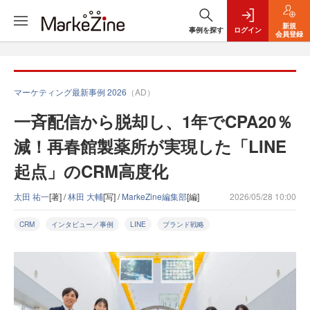
新規
事例を探す
ログイン
会員登録
マーケティング最新事例 2026
（AD）
一斉配信から脱却し、1年でCPA20％
減！再春館製薬所が実現した「LINE
起点」のCRM高度化
太田 祐一
[著] /
林田 大輔
[写] /
MarkeZine編集部
[編]
2026/05/28 10:00
CRM
インタビュー／事例
LINE
ブランド戦略