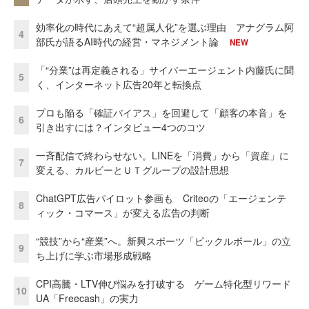
効率化の時代にあえて“超属人化”を選ぶ理由 アナグラム阿
4
部氏が語るAI時代の経営・マネジメント論
NEW
「“分業”は再定義される」サイバーエージェント内藤氏に聞
5
く、インターネット広告20年と転換点
プロも陥る「確証バイアス」を回避して「顧客の本音」を
6
引き出すには？インタビュー4つのコツ
一斉配信で終わらせない。LINEを「消費」から「資産」に
7
変える、カルビーとＵＴグループの設計思想
ChatGPT広告パイロット参画も Criteoの「エージェンテ
8
ィック・コマース」が変える広告の判断
“競技”から“産業”へ。新興スポーツ「ピックルボール」の立
9
ち上げに学ぶ市場形成戦略
CPI高騰・LTV伸び悩みを打破する ゲーム特化型リワード
10
UA「Freecash」の実力