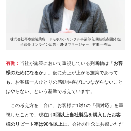
株式会社再春館製薬所 ドモホルンリンクル事業部 初回新接点開発 担
当部長 オンライン広告・SNS マネージャー 有働 千春氏
有働：
当社が施策において重視している判断軸は
「お客
様のためになるか」
。仮に売上が上がる施策であって
も、お客様一人ひとりの感動や喜びにつながらないこと
はやらない、という基準で考えています。
この考え方を土台に、お客様に1対1の「個対応」を重
視したことで、現在は
3回以上当社製品を購入したお客
様のリピート率は90％以上
に。会社の理念に共感いただ