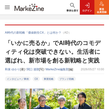
新規
事例を探す
ログイン
会員登録
AI時代の新戦略「価値創生CX」とは何か？
（AD）
「いかに売るか」でAI時代のコモデ
ィティ化は突破できない。生活者に
選ばれ、新市場を創る新戦略と実践
和泉 ゆかり
[著] /
関口 達朗
[写] /
MarkeZine編集部
[編]
2026/05/27 10:00
インタビュー／事例
CX
事業戦略
ブランド戦略