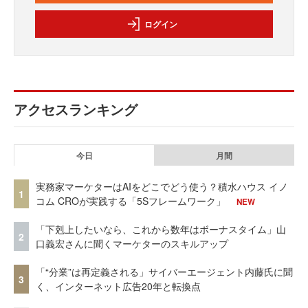
ログイン
アクセスランキング
今日
月間
実務家マーケターはAIをどこでどう使う？積水ハウス イノ
1
コム CROが実践する「5Sフレームワーク」
NEW
「下剋上したいなら、これから数年はボーナスタイム」山
2
口義宏さんに聞くマーケターのスキルアップ
「“分業”は再定義される」サイバーエージェント内藤氏に聞
3
く、インターネット広告20年と転換点