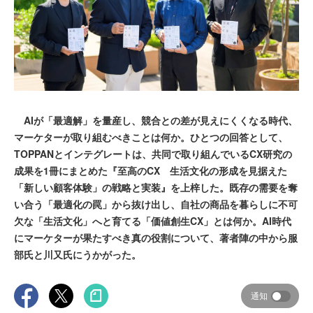
AIが「最適解」を量産し、競合との差が見えにくくなる時代、
マーケターが取り組むべきことは何か。ひとつの回答として、
TOPPANとインテグレートは、共同で取り組んでいるCX研究の
成果を1冊にまとめた『至高のCX 生活文化の形成を見据えた
「新しい顧客体験」の戦略と実装』を上梓した。既存の需要を奪
い合う「最適化の罠」から抜け出し、自社の商品を暮らしに不可
欠な「生活文化」へと育てる「価値創生CX」とは何か。AI時代
にマーケターが果たすべき真の役割について、著者陣の中から服
部氏と川又氏にうかがった。
通知