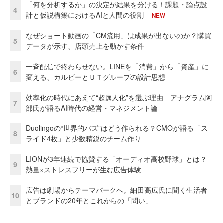
「何を分析するか」の決定が結果を分ける！課題・論点設
4
計と仮説構築におけるAIと人間の役割
NEW
なぜショート動画の「CM流用」は成果が出ないのか？購買
5
データが示す、店頭売上を動かす条件
一斉配信で終わらせない。LINEを「消費」から「資産」に
6
変える、カルビーとＵＴグループの設計思想
効率化の時代にあえて“超属人化”を選ぶ理由 アナグラム阿
7
部氏が語るAI時代の経営・マネジメント論
Duolingoの“世界的バズ”はどう作られる？CMOが語る「ス
8
ライド4枚」と少数精鋭のチーム作り
LIONが3年連続で協賛する「オーディオ高校野球」とは？
9
熱量×ストレスフリーが生む広告体験
広告は劇場からテーマパークへ。細田高広氏に聞く生活者
10
とブランドの20年とこれからの「問い」