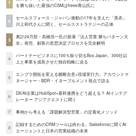
1
を勝ち抜いた最強のCSMはfreee青山氏に
セールスフォース・ジャパン激動の17年を支えた「黒衣」
2
川上和代さんに聞く、セールスストラテジーの正体
累計24万部・高橋浩一氏の新著『法人営業 勝ちパターン大
3
全』発売、顧客の意思決定プロセスを完全解明
パートナービジネスに100％振り切るBox Japan。300社以
4
上と事業を成長させた独自戦略に迫る
エンプラ開拓を変える横断合意×現場実行力。アカウントマ
5
ネージャー・BDR・イネーブルメント視点で語る
DX/AI企業はHubSpot×基幹連携をどう超える？ AIインテグ
6
レーター アジアクエストに聞く
7
事例から考える「課題解決型営業」の定着化メソッド
記録するためのCRMツールは終わる。Salesforceに聞くAI
8
エージェントと日本の営業組織の未来