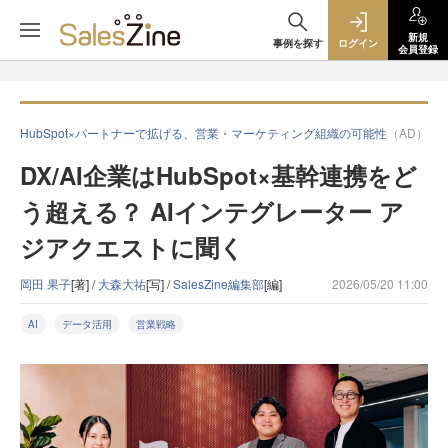
新規
事例を探す
ログイン
会員登録
HubSpot×パートナーで拡げる、営業・マーケティング組織の可能性
（AD）
DX/AI企業はHubSpot×基幹連携をど
う超える？ AIインテグレーター ア
ジアクエストに聞く
岡田 果子
[著] /
大森大祐
[写] /
SalesZine編集部
[編]
2026/05/20 11:00
AI
データ活用
営業戦略