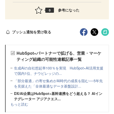
参考になった
0
プッシュ通知を受け取る
HubSpot×パートナーで拡げる、営業・マーケ
ティング組織の可能性連載記事一覧
生成AIの自社想起率100％を実現 HubSpot×AI活用支援
で国内1位、ナウビレッジの...
「部分最適」の寄せ集めがAI時代の成長を阻む──5年先
を見据えた「全体最適なデータ基盤設計...
DX/AI企業はHubSpot×基幹連携をどう超える？ AIイン
テグレーター アジアクエス...
もっと読む