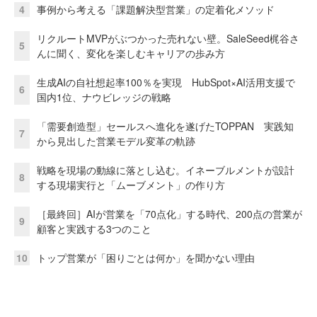
4
事例から考える「課題解決型営業」の定着化メソッド
リクルートMVPがぶつかった売れない壁。SaleSeed梶谷さ
5
んに聞く、変化を楽しむキャリアの歩み方
生成AIの自社想起率100％を実現 HubSpot×AI活用支援で
6
国内1位、ナウビレッジの戦略
「需要創造型」セールスへ進化を遂げたTOPPAN 実践知
7
から見出した営業モデル変革の軌跡
戦略を現場の動線に落とし込む。イネーブルメントが設計
8
する現場実行と「ムーブメント」の作り方
［最終回］AIが営業を「70点化」する時代、200点の営業が
9
顧客と実践する3つのこと
10
トップ営業が「困りごとは何か」を聞かない理由