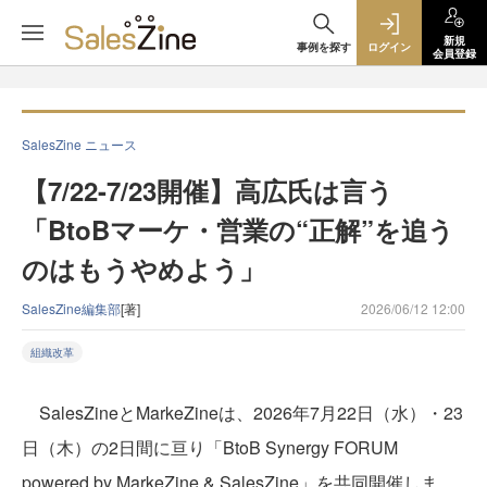
新規
事例を探す
ログイン
会員登録
SalesZine ニュース
【7/22-7/23開催】高広氏は言う
「BtoBマーケ・営業の“正解”を追う
のはもうやめよう」
SalesZine編集部
[著]
2026/06/12 12:00
組織改革
SalesZineとMarkeZineは、2026年7月22日（水）・23
日（木）の2日間に亘り「BtoB Synergy FORUM
powered by MarkeZine & SalesZine」を共同開催しま