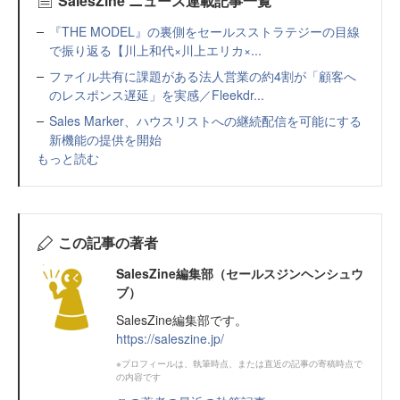
SalesZine ニュース連載記事一覧
『THE MODEL』の裏側をセールスストラテジーの目線
で振り返る【川上和代×川上エリカ×...
ファイル共有に課題がある法人営業の約4割が「顧客へ
のレスポンス遅延」を実感／Fleekdr...
Sales Marker、ハウスリストへの継続配信を可能にする
新機能の提供を開始
もっと読む
この記事の著者
SalesZine編集部（セールスジンヘンシュウ
ブ）
SalesZine編集部です。
https://saleszine.jp/
※プロフィールは、執筆時点、または直近の記事の寄稿時点で
の内容です