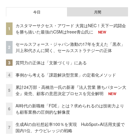
今日
月間
カスタマーサクセス・アワード 大賞はNEC！天下一武闘会
1
を勝ち抜いた最強のCSMはfreee青山氏に
NEW
セールスフォース・ジャパン激動の17年を支えた「黒衣」
2
川上和代さんに聞く、セールスストラテジーの正体
3
質問力の正体は「文脈づくり」にある
4
事例から考える「課題解決型営業」の定着化メソッド
累計24万部・高橋浩一氏の新著『法人営業 勝ちパターン大
5
全』発売、顧客の意思決定プロセスを完全解明
NEW
AI時代の新職種「FDE」とは？求められるのは技術力より
6
も顧客業務の圧倒的な解像度
生成AIの自社想起率100％を実現 HubSpot×AI活用支援で
7
国内1位、ナウビレッジの戦略