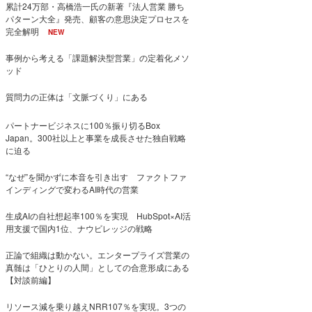
累計24万部・高橋浩一氏の新著『法人営業 勝ち
パターン大全』発売、顧客の意思決定プロセスを
完全解明
NEW
事例から考える「課題解決型営業」の定着化メソ
ッド
質問力の正体は「文脈づくり」にある
パートナービジネスに100％振り切るBox
Japan。300社以上と事業を成長させた独自戦略
に迫る
“なぜ”を聞かずに本音を引き出す ファクトファ
インディングで変わるAI時代の営業
生成AIの自社想起率100％を実現 HubSpot×AI活
用支援で国内1位、ナウビレッジの戦略
正論で組織は動かない。エンタープライズ営業の
真髄は「ひとりの人間」としての合意形成にある
【対談前編】
リソース減を乗り越えNRR107％を実現。3つの