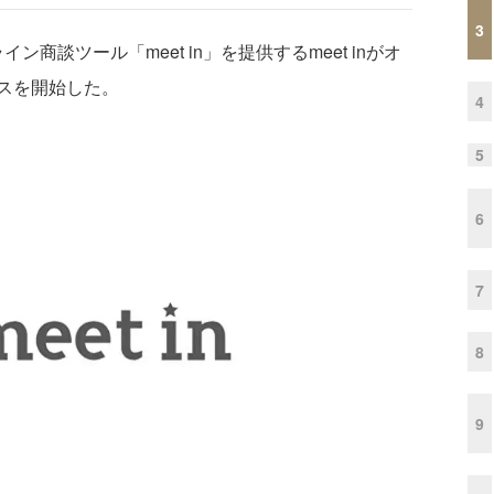
3
商談ツール「meet in」を提供するmeet inがオ
スを開始した。
4
5
6
7
8
9