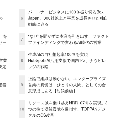
パートナービジネスに100％振り切るBox
の
6
Japan。300社以上と事業を成長させた独自
戦略に迫る
年を
“なぜ”を聞かずに本音を引き出す ファクト
7
セー
ファインディングで変わるAI時代の営業
生成AIの自社想起率100％を実現
営業
8
HubSpot×AI活用支援で国内1位、ナウビレ
決定
ッジの戦略
正論で組織は動かない。エンタープライズ
定着
9
営業の真髄は「ひとりの人間」としての合
意形成にある【対談前編】
リソース減を乗り越えNRR107％を実現。3
10
つの柱で収益貢献を目指す、TOPPANデジ
タルのCS改革