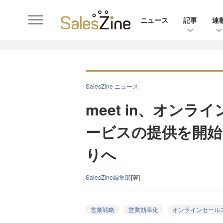
ニュース
記事
連
SalesZine ニュース
meet in、オン
ービスの提供を開始
りへ
SalesZine編集部
[著]
営業戦略
営業効率化
オンラインセール