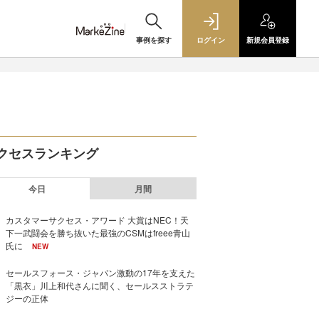
事例を探す
ログイン
新規
会員登録
クセスランキング
今日
月間
カスタマーサクセス・アワード 大賞はNEC！天
下一武闘会を勝ち抜いた最強のCSMはfreee青山
氏に
NEW
セールスフォース・ジャパン激動の17年を支えた
「黒衣」川上和代さんに聞く、セールスストラテ
ジーの正体