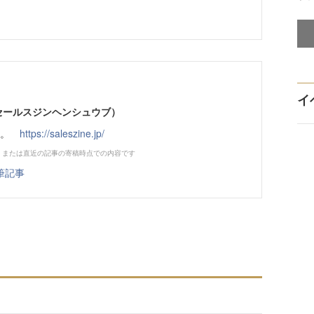
イ
部（セールスジンヘンシュウブ）
です。
https://saleszine.jp/
、または直近の記事の寄稿時点での内容です
筆記事