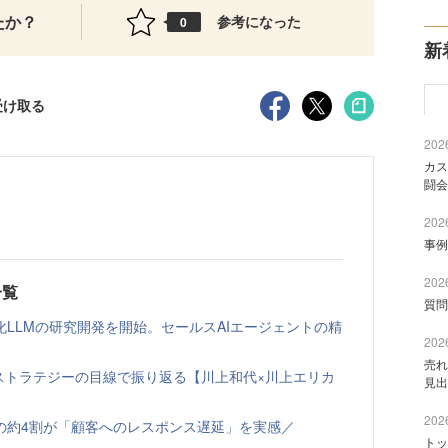
たか？
参考になった
0
新
受け取る
2026
カス
闘会
2026
事例
2026
一覧
質問
LLMの研究開発を開始。セールスAIエージェントの精
2026
売れ
ルスストラテジーの目線で振り返る【川上和代×川上エリカ
見出
2026
の約4割が「顧客へのレスポンス遅延」を実感／
トッ