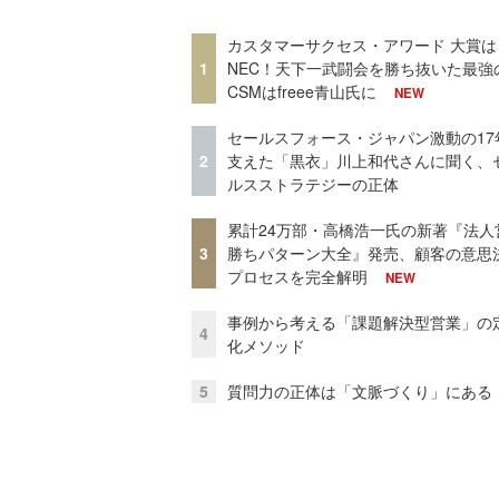
カスタマーサクセス・アワード 大賞は
1
NEC！天下一武闘会を勝ち抜いた最強
CSMはfreee青山氏に
NEW
セールスフォース・ジャパン激動の17
2
支えた「黒衣」川上和代さんに聞く、
ルスストラテジーの正体
累計24万部・高橋浩一氏の新著『法人
3
勝ちパターン大全』発売、顧客の意思
プロセスを完全解明
NEW
事例から考える「課題解決型営業」の
4
化メソッド
5
質問力の正体は「文脈づくり」にある