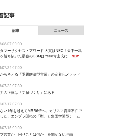
着記事
記事
ニュース
/08/07 09:00
タマーサクセス・アワード 大賞はNEC！天下一武
を勝ち抜いた最強のCSMはfreee青山氏に
NEW
/07/24 07:00
から考える「課題解決型営業」の定着化メソッド
/07/22 07:30
力の正体は「文脈づくり」にある
/07/17 07:30
ない1年を越えてMRR6倍へ。カリスマ営業不在で
した、エンプラ開拓の「型」と集団学習型チーム
/07/15 09:00
プ営業が「困りごとは何か」を聞かない理由