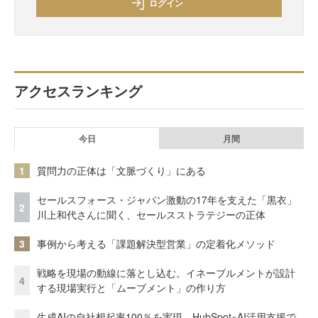
ログイン
アクセスランキング
今日
月間
1
質問力の正体は「文脈づくり」にある
セールスフォース・ジャパン激動の17年を支えた「黒衣」
2
川上和代さんに聞く、セールスストラテジーの正体
3
事例から考える「課題解決型営業」の定着化メソッド
戦略を現場の動線に落とし込む。イネーブルメントが設計
4
する現場実行と「ムーブメント」の作り方
生成AIの自社想起率100％を実現 HubSpot×AI活用支援で