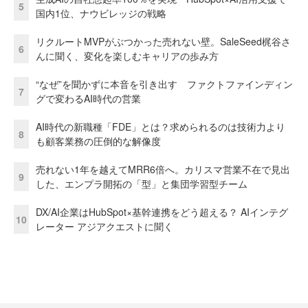
5
国内1位、ナウビレッジの戦略
リクルートMVPがぶつかった売れない壁。SaleSeed梶谷さ
6
んに聞く、変化を楽しむキャリアの歩み方
“なぜ”を聞かずに本音を引き出す ファクトファインディン
7
グで変わるAI時代の営業
AI時代の新職種「FDE」とは？求められるのは技術力より
8
も顧客業務の圧倒的な解像度
売れない1年を越えてMRR6倍へ。カリスマ営業不在で見出
9
した、エンプラ開拓の「型」と集団学習型チーム
DX/AI企業はHubSpot×基幹連携をどう超える？ AIインテグ
10
レーター アジアクエストに聞く