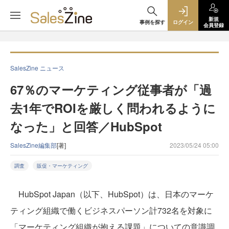
新規
事例を探す
ログイン
会員登録
SalesZine ニュース
67％のマーケティング従事者が「過
去1年でROIを厳しく問われるように
なった」と回答／HubSpot
SalesZine編集部
[著]
2023/05/24 05:00
調査
販促・マーケティング
HubSpot Japan（以下、HubSpot）は、日本のマーケ
ティング組織で働くビジネスパーソン計732名を対象に
「マーケティング組織が抱える課題」についての意識調