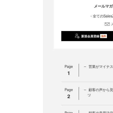
メールマガ
・全てのSale
新規会員登録
無料
Page
営業がマイナ
1
Page
顧客の声から
2
ツ
Page
顧客の意思決