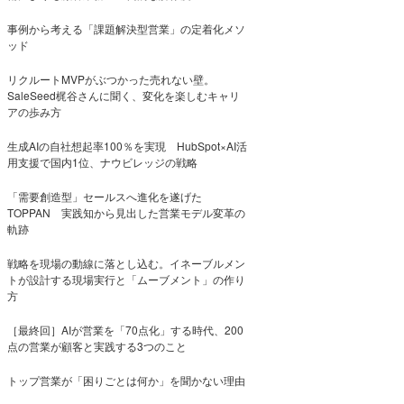
事例から考える「課題解決型営業」の定着化メソ
ッド
リクルートMVPがぶつかった売れない壁。
SaleSeed梶谷さんに聞く、変化を楽しむキャリ
アの歩み方
生成AIの自社想起率100％を実現 HubSpot×AI活
用支援で国内1位、ナウビレッジの戦略
「需要創造型」セールスへ進化を遂げた
TOPPAN 実践知から見出した営業モデル変革の
軌跡
戦略を現場の動線に落とし込む。イネーブルメン
トが設計する現場実行と「ムーブメント」の作り
方
［最終回］AIが営業を「70点化」する時代、200
点の営業が顧客と実践する3つのこと
トップ営業が「困りごとは何か」を聞かない理由