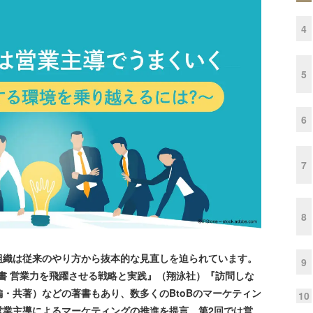
4
5
6
7
8
織は従来のやり方から抜本的な見直しを迫られています。
9
科書 営業力を飛躍させる戦略と実践』（翔泳社）『訪問しな
・共著）などの著書もあり、数多くのBtoBのマーケティン
10
営業主導によるマーケティングの推進を提言。第2回では営