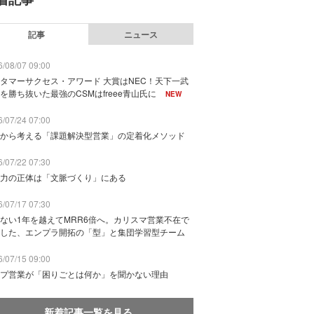
記事
ニュース
/08/07 09:00
タマーサクセス・アワード 大賞はNEC！天下一武
を勝ち抜いた最強のCSMはfreee青山氏に
NEW
/07/24 07:00
から考える「課題解決型営業」の定着化メソッド
/07/22 07:30
力の正体は「文脈づくり」にある
/07/17 07:30
ない1年を越えてMRR6倍へ。カリスマ営業不在で
した、エンプラ開拓の「型」と集団学習型チーム
/07/15 09:00
プ営業が「困りごとは何か」を聞かない理由
新着記事一覧を見る