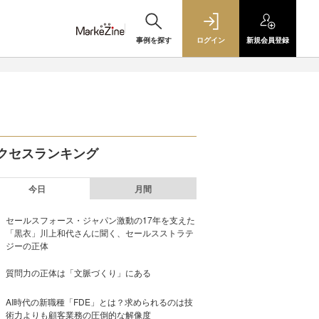
事例を探す
ログイン
新規
会員登録
クセスランキング
今日
月間
セールスフォース・ジャパン激動の17年を支えた
「黒衣」川上和代さんに聞く、セールスストラテ
ジーの正体
質問力の正体は「文脈づくり」にある
AI時代の新職種「FDE」とは？求められるのは技
術力よりも顧客業務の圧倒的な解像度