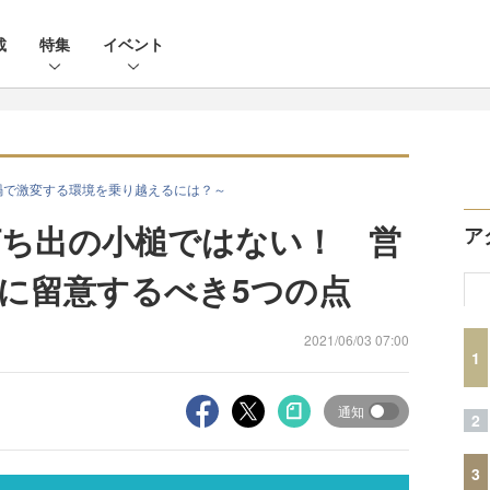
載
特集
イベント
禍で激変する環境を乗り越えるには？～
ち出の小槌ではない！ 営
ア
に留意するべき5つの点
2021/06/03 07:00
1
通知
2
3