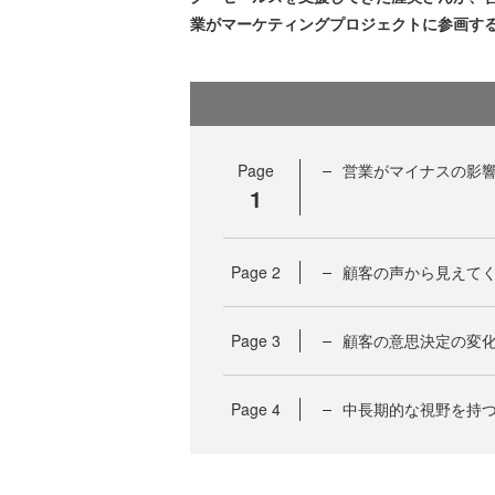
業がマーケティングプロジェクトに参画す
Page
営業がマイナスの影
1
Page
2
顧客の声から見えて
Page
3
顧客の意思決定の変
Page
4
中長期的な視野を持