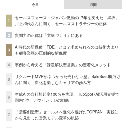
今日
月間
セールスフォース・ジャパン激動の17年を支えた「黒衣」
1
川上和代さんに聞く、セールスストラテジーの正体
2
質問力の正体は「文脈づくり」にある
AI時代の新職種「FDE」とは？求められるのは技術力より
3
も顧客業務の圧倒的な解像度
4
事例から考える「課題解決型営業」の定着化メソッド
リクルートMVPがぶつかった売れない壁。SaleSeed梶谷さ
5
んに聞く、変化を楽しむキャリアの歩み方
生成AIの自社想起率100％を実現 HubSpot×AI活用支援で
6
国内1位、ナウビレッジの戦略
「需要創造型」セールスへ進化を遂げたTOPPAN 実践知
7
から見出した営業モデル変革の軌跡