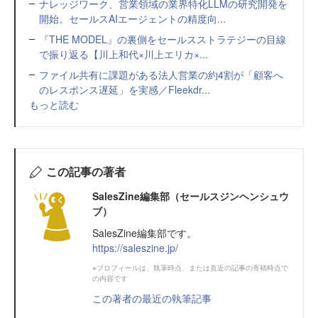
ナレッジワーク、営業領域の業界特化LLMの研究開発を
開始。セールスAIエージェントの精度向...
『THE MODEL』の裏側をセールスストラテジーの目線
で振り返る【川上和代×川上エリカ×...
ファイル共有に課題がある法人営業の約4割が「顧客へ
のレスポンス遅延」を実感／Fleekdr...
もっと読む
この記事の著者
SalesZine編集部（セールスジンヘンシュウ
ブ）
SalesZine編集部です。
https://saleszine.jp/
※プロフィールは、執筆時点、または直近の記事の寄稿時点で
の内容です
この著者の最近の執筆記事