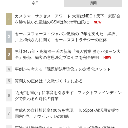
今日
月間
カスタマーサクセス・アワード 大賞はNEC！天下一武闘会
1
を勝ち抜いた最強のCSMはfreee青山氏に
NEW
セールスフォース・ジャパン激動の17年を支えた「黒衣」
2
川上和代さんに聞く、セールスストラテジーの正体
累計24万部・高橋浩一氏の新著『法人営業 勝ちパターン大
3
全』発売、顧客の意思決定プロセスを完全解明
NEW
4
事例から考える「課題解決型営業」の定着化メソッド
5
質問力の正体は「文脈づくり」にある
“なぜ”を聞かずに本音を引き出す ファクトファインディン
6
グで変わるAI時代の営業
生成AIの自社想起率100％を実現 HubSpot×AI活用支援で
7
国内1位、ナウビレッジの戦略
正論で組織は動かない。エンタープライズ営業の真髄は