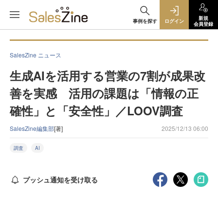
新規
事例を探す
ログイン
会員登録
SalesZine ニュース
生成AIを活用する営業の7割が成果改
善を実感 活用の課題は「情報の正
確性」と「安全性」／LOOV調査
SalesZine編集部
[著]
2025/12/13 06:00
調査
AI
プッシュ通知を受け取る