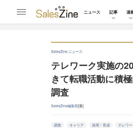
ニュース
記事
連
SalesZine ニュース
テレワーク実施の2
きて転職活動に積極的
調査
SalesZine編集部
[著]
調査
キャリア
採用・育成
テレワー