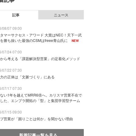
記事
ニュース
/08/07 09:00
タマーサクセス・アワード 大賞はNEC！天下一武
を勝ち抜いた最強のCSMはfreee青山氏に
NEW
/07/24 07:00
から考える「課題解決型営業」の定着化メソッド
/07/22 07:30
力の正体は「文脈づくり」にある
/07/17 07:30
ない1年を越えてMRR6倍へ。カリスマ営業不在で
した、エンプラ開拓の「型」と集団学習型チーム
/07/15 09:00
プ営業が「困りごとは何か」を聞かない理由
新着記事一覧を見る