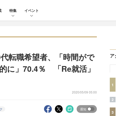
載
特集
イベント
0代転職希望者、「時間がで
ア
に」70.4％ 「Re就活」
1
2020/05/09 05:00
2
ク
通知
3