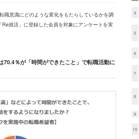
4
転職意識にどのような変化をもたらしているかを調
「Re就活」に登録した会員を対象にアンケートを実
5
6
70.4％が「時間ができたこと」で転職活動に
7
8
9
10