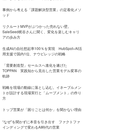
事例から考える「課題解決型営業」の定着化メソ
ッド
リクルートMVPがぶつかった売れない壁。
SaleSeed梶谷さんに聞く、変化を楽しむキャリ
アの歩み方
生成AIの自社想起率100％を実現 HubSpot×AI活
用支援で国内1位、ナウビレッジの戦略
「需要創造型」セールスへ進化を遂げた
TOPPAN 実践知から見出した営業モデル変革の
軌跡
戦略を現場の動線に落とし込む。イネーブルメン
トが設計する現場実行と「ムーブメント」の作り
方
トップ営業が「困りごとは何か」を聞かない理由
“なぜ”を聞かずに本音を引き出す ファクトファ
インディングで変わるAI時代の営業