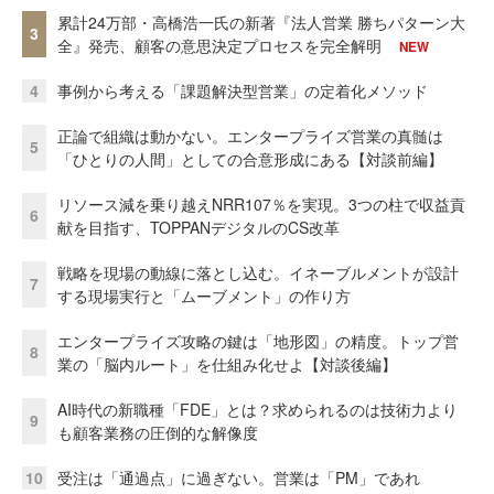
累計24万部・高橋浩一氏の新著『法人営業 勝ちパターン大
3
全』発売、顧客の意思決定プロセスを完全解明
NEW
4
事例から考える「課題解決型営業」の定着化メソッド
正論で組織は動かない。エンタープライズ営業の真髄は
5
「ひとりの人間」としての合意形成にある【対談前編】
リソース減を乗り越えNRR107％を実現。3つの柱で収益貢
6
献を目指す、TOPPANデジタルのCS改革
戦略を現場の動線に落とし込む。イネーブルメントが設計
7
する現場実行と「ムーブメント」の作り方
エンタープライズ攻略の鍵は「地形図」の精度。トップ営
8
業の「脳内ルート」を仕組み化せよ【対談後編】
AI時代の新職種「FDE」とは？求められるのは技術力より
9
も顧客業務の圧倒的な解像度
10
受注は「通過点」に過ぎない。営業は「PM」であれ