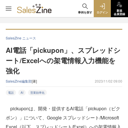
新規
事例を探す
ログイン
会員登録
SalesZine ニュース
AI電話「pickupon」、スプレッドシ
ート/Excelへの架電情報入力機能を
強化
SalesZine編集部
[著]
2023/11/02 09:00
電話
AI
営業効率化
pickuponは、開発・提供するAI電話「pickupon（ピク
ポン）」について、Google スプレッドシート/Microsoft
Excel（以下、スプレッドシート/Excel）への架電情報入