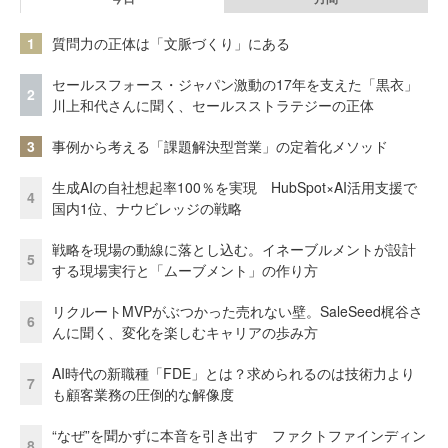
1
質問力の正体は「文脈づくり」にある
セールスフォース・ジャパン激動の17年を支えた「黒衣」
2
川上和代さんに聞く、セールスストラテジーの正体
3
事例から考える「課題解決型営業」の定着化メソッド
生成AIの自社想起率100％を実現 HubSpot×AI活用支援で
4
国内1位、ナウビレッジの戦略
戦略を現場の動線に落とし込む。イネーブルメントが設計
5
する現場実行と「ムーブメント」の作り方
リクルートMVPがぶつかった売れない壁。SaleSeed梶谷さ
6
んに聞く、変化を楽しむキャリアの歩み方
AI時代の新職種「FDE」とは？求められるのは技術力より
7
も顧客業務の圧倒的な解像度
“なぜ”を聞かずに本音を引き出す ファクトファインディン
8