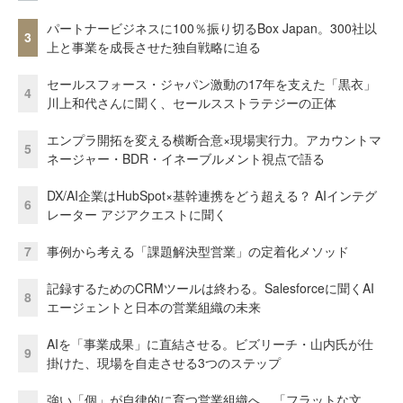
パートナービジネスに100％振り切るBox Japan。300社以
3
上と事業を成長させた独自戦略に迫る
セールスフォース・ジャパン激動の17年を支えた「黒衣」
4
川上和代さんに聞く、セールスストラテジーの正体
エンプラ開拓を変える横断合意×現場実行力。アカウントマ
5
ネージャー・BDR・イネーブルメント視点で語る
DX/AI企業はHubSpot×基幹連携をどう超える？ AIインテグ
6
レーター アジアクエストに聞く
7
事例から考える「課題解決型営業」の定着化メソッド
記録するためのCRMツールは終わる。Salesforceに聞くAI
8
エージェントと日本の営業組織の未来
AIを「事業成果」に直結させる。ビズリーチ・山内氏が仕
9
掛けた、現場を自走させる3つのステップ
強い「個」が自律的に育つ営業組織へ。「フラットな文