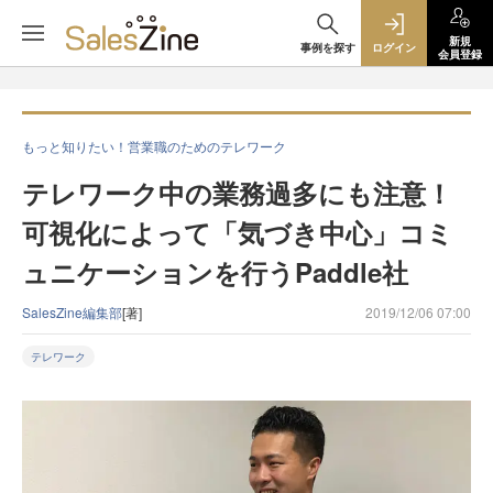
新規
事例を探す
ログイン
会員登録
もっと知りたい！営業職のためのテレワーク
テレワーク中の業務過多にも注意！
可視化によって「気づき中心」コミ
ュニケーションを行うPaddle社
SalesZine編集部
[著]
2019/12/06 07:00
テレワーク