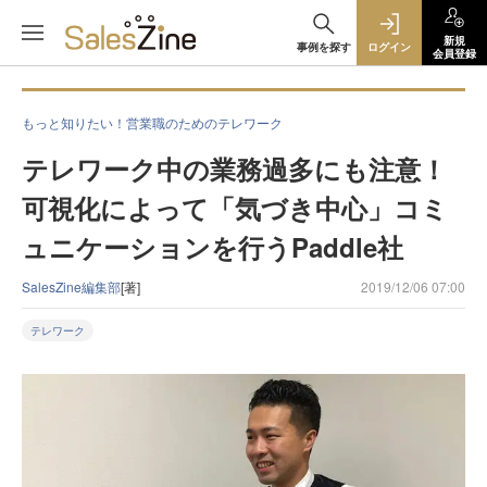
新規
事例を探す
ログイン
会員登録
もっと知りたい！営業職のためのテレワーク
テレワーク中の業務過多にも注意！
可視化によって「気づき中心」コミ
ュニケーションを行うPaddle社
SalesZine編集部
[著]
2019/12/06 07:00
テレワーク