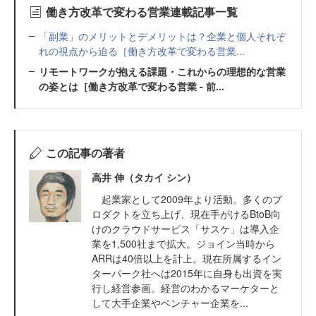
働き方改革で変わる営業連載記事一覧
「副業」のメリットとデメリットは？企業と個人それぞ
れの視点から迫る［働き方改革で変わる営業...
リモートワークが抱える課題・これからの理想的な営業
の姿とは［働き方改革で変わる営業 - 前...
この記事の著者
高井 伸（タカイ シン）
起業家として2009年より活動。多くのプ
ロダクトを立ち上げ、現在手がけるBtoB向
けのクラウドサービス「サスケ」は導入企
業を1,500社まで拡大。ジョイン当時から
ARRは40倍以上を計上。現在所属するイン
ターパーク社へは2015年に自身も出資を実
行し経営参画。経営のわかるマーケターと
して大手企業やベンチャー企業を...