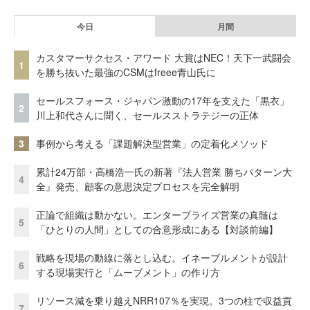
今日
月間
カスタマーサクセス・アワード 大賞はNEC！天下一武闘会
1
を勝ち抜いた最強のCSMはfreee青山氏に
セールスフォース・ジャパン激動の17年を支えた「黒衣」
2
川上和代さんに聞く、セールスストラテジーの正体
3
事例から考える「課題解決型営業」の定着化メソッド
累計24万部・高橋浩一氏の新著『法人営業 勝ちパターン大
4
全』発売、顧客の意思決定プロセスを完全解明
正論で組織は動かない。エンタープライズ営業の真髄は
5
「ひとりの人間」としての合意形成にある【対談前編】
戦略を現場の動線に落とし込む。イネーブルメントが設計
6
する現場実行と「ムーブメント」の作り方
リソース減を乗り越えNRR107％を実現。3つの柱で収益貢
7