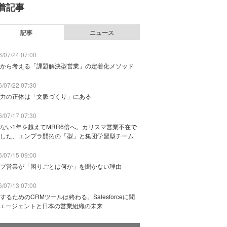
着記事
記事
ニュース
/07/24 07:00
から考える「課題解決型営業」の定着化メソッド
/07/22 07:30
力の正体は「文脈づくり」にある
/07/17 07:30
ない1年を越えてMRR6倍へ。カリスマ営業不在で
した、エンプラ開拓の「型」と集団学習型チーム
/07/15 09:00
プ営業が「困りごとは何か」を聞かない理由
/07/13 07:00
するためのCRMツールは終わる。Salesforceに聞
Iエージェントと日本の営業組織の未来