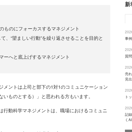
新
そのものにフォーカスするマネジメント
2026
て、“望ましい行動”を繰り返させることを目的と
事例
2026
質問
ーマーへと底上げするマネジメント
2026
売れ
見出
メントは上司と部下の1対1のコミュニケーション
2026
ないものとする）」と思われる方もいます。
トッ
2026
は行動科学マネジメントは、職場におけるコミュニ
記録
くA