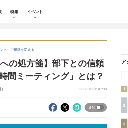
載
特集
イベント
ント」で組織を変える
への処方箋】部下との信頼
ア
時間ミーティング」とは？
1
著]
2023/10/12 07:00
2
通知
3