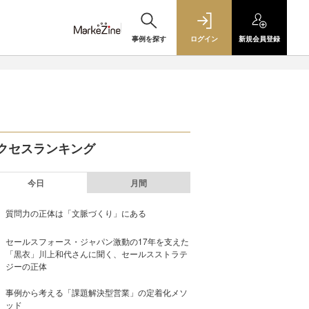
事例を探す
ログイン
新規
会員登録
クセスランキング
今日
月間
質問力の正体は「文脈づくり」にある
セールスフォース・ジャパン激動の17年を支えた
「黒衣」川上和代さんに聞く、セールスストラテ
ジーの正体
事例から考える「課題解決型営業」の定着化メソ
ッド