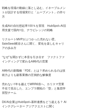
戦略を現場の動線に落とし込む。イネーブルメン
トが設計する現場実行と「ムーブメント」の作り
方
生成AIの自社想起率100％を実現 HubSpot×AI活
用支援で国内1位、ナウビレッジの戦略
リクルートMVPがぶつかった売れない壁。
SaleSeed梶谷さんに聞く、変化を楽しむキャリ
アの歩み方
“なぜ”を聞かずに本音を引き出す ファクトファ
インディングで変わるAI時代の営業
AI時代の新職種「FDE」とは？求められるのは技
術力よりも顧客業務の圧倒的な解像度
売れない1年を越えてMRR6倍へ。カリスマ営業
不在で見出した、エンプラ開拓の「型」と集団学
習型チーム
DX/AI企業はHubSpot×基幹連携をどう超える？ AI
インテグレーター アジアクエストに聞く