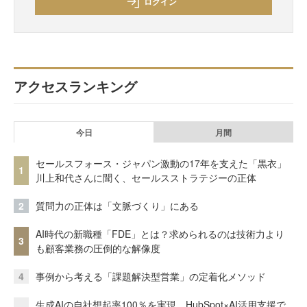
ログイン
アクセスランキング
今日
月間
セールスフォース・ジャパン激動の17年を支えた「黒衣」
1
川上和代さんに聞く、セールスストラテジーの正体
2
質問力の正体は「文脈づくり」にある
AI時代の新職種「FDE」とは？求められるのは技術力より
3
も顧客業務の圧倒的な解像度
4
事例から考える「課題解決型営業」の定着化メソッド
生成AIの自社想起率100％を実現 HubSpot×AI活用支援で