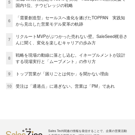
5
国内1位、ナウビレッジの戦略
「需要創造型」セールスへ進化を遂げたTOPPAN 実践知
6
から見出した営業モデル変革の軌跡
リクルートMVPがぶつかった売れない壁。SaleSeed梶谷さ
7
んに聞く、変化を楽しむキャリアの歩み方
戦略を現場の動線に落とし込む。イネーブルメントが設計
8
する現場実行と「ムーブメント」の作り方
9
トップ営業が「困りごとは何か」を聞かない理由
10
受注は「通過点」に過ぎない。営業は「PM」であれ
Sales Tech関連の情報を発信することで、企業の営業活動