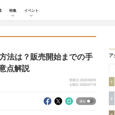
載
特集
イベント
方法は？販売開始までの手
ア
意点解説
更新日: 2022/08/03
1
公開日: 2022/07/16
2
通知
3