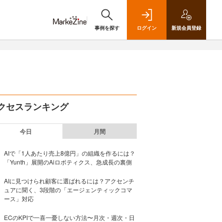
事例を探す
ログイン
新規
会員登録
クセスランキング
今日
月間
AIで「1人あたり売上8億円」の組織を作るには？
「Yunth」展開のAiロボティクス、急成長の裏側
AIに見つけられ顧客に選ばれるには？アクセンチ
ュアに聞く、3段階の「エージェンティックコマ
ース」対応
ECのKPIで一喜一憂しない方法〜月次・週次・日