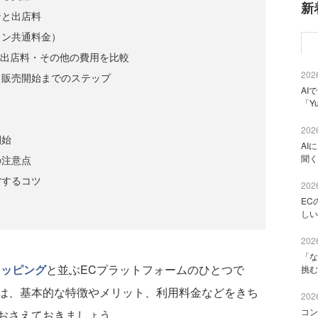
新
ンと出店料
ラン共通料金）
!との出店料・その他の費用を比較
2026
と販売開始までのステップ
AI
「Y
2026
開始
AI
聞く
の注意点
営するコツ
2026
EC
しい
2026
「な
ショッピング
と並ぶECプラットフォームのひとつで
挑む
は、基本的な特徴やメリット、利用料金などをきち
2026
コン
おさえておきましょう。