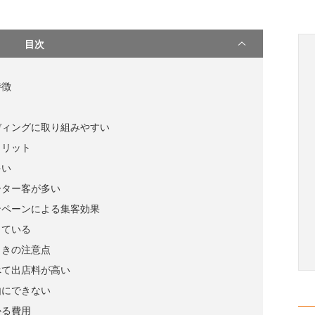
目次
特徴
ディングに取り組みやすい
メリット
多い
ーター客が多い
ンペーンによる集客効果
している
ときの注意点
べて出店料が高い
由にできない
かる費用