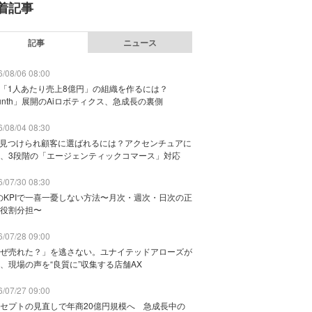
着記事
記事
ニュース
/08/06 08:00
で「1人あたり売上8億円」の組織を作るには？
unth」展開のAiロボティクス、急成長の裏側
/08/04 08:30
に見つけられ顧客に選ばれるには？アクセンチュアに
、3段階の「エージェンティックコマース」対応
/07/30 08:30
のKPIで一喜一憂しない方法〜月次・週次・日次の正
役割分担〜
/07/28 09:00
ぜ売れた？」を逃さない。ユナイテッドアローズが
、現場の声を“良質に”収集する店舗AX
/07/27 09:00
セプトの見直しで年商20億円規模へ 急成長中の