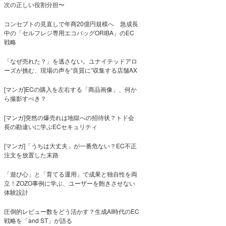
次の正しい役割分担〜
コンセプトの見直しで年商20億円規模へ 急成長
中の「セルフレジ専用エコバッグORIBA」のEC
戦略
「なぜ売れた？」を逃さない。ユナイテッドアロ
ーズが挑む、現場の声を“良質に”収集する店舗AX
[マンガ]ECの購入を左右する「商品画像」、何か
ら撮影すべき？
[マンガ]突然の爆売れは地獄への招待状？トド会
長の勘違いに学ぶECセキュリティ
[マンガ]「うちは大丈夫」が一番危ない？EC不正
注文を放置した末路
「遊び心」と「育てる運用」で成果と独自性を両
立！ZOZO事例に学ぶ、ユーザーを飽きさせない
体験設計
圧倒的レビュー数をどう活かす？生成AI時代のEC
戦略を「and ST」が語る