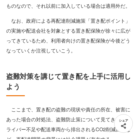
ものなので、それ以前に加入している場合は適用外だ。
なお、政府による再配達削減施策「置き配ポイント」
の実施や配送会社を対象とする置き配保険が徐々に広が
ってきているため、利用者向けの置き配保険が今後どう
なっていくか注視していこう。
盗難対策を講じて置き配を上手に活用し
よう
ここまで、置き配の盗難の現状や責任の所在、被害に
あった場合の対処法、盗難防止策について見てきた。ド
シェア
ライバー不足や配送車両から排出されるCO2削減目標な