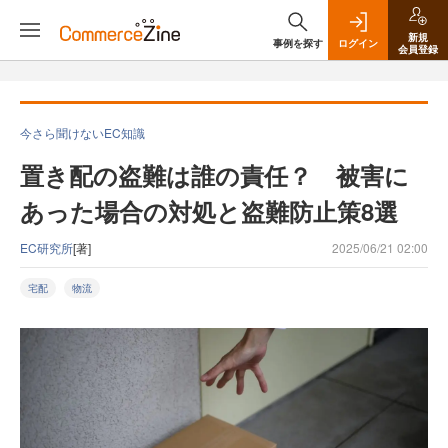
新規
事例を探す
ログイン
会員登録
今さら聞けないEC知識
置き配の盗難は誰の責任？ 被害に
あった場合の対処と盗難防止策8選
EC研究所
[著]
2025/06/21 02:00
宅配
物流