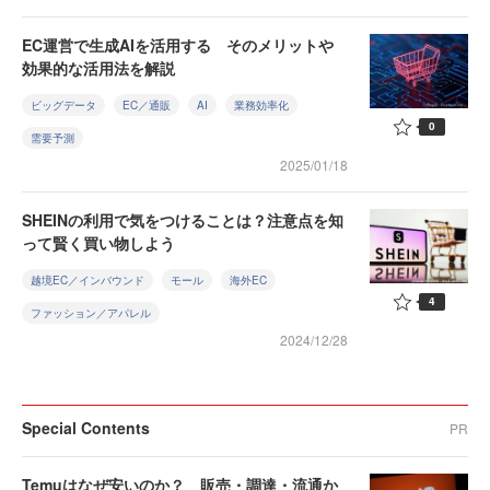
EC運営で生成AIを活用する そのメリットや
効果的な活用法を解説
ビッグデータ
EC／通販
AI
業務効率化
0
需要予測
2025/01/18
SHEINの利用で気をつけることは？注意点を知
って賢く買い物しよう
越境EC／インバウンド
モール
海外EC
4
ファッション／アパレル
2024/12/28
Special Contents
PR
Temuはなぜ安いのか？ 販売・調達・流通か