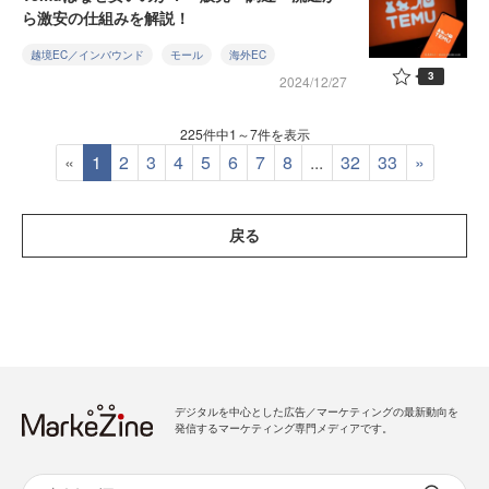
ら激安の仕組みを解説！
越境EC／インバウンド
モール
海外EC
3
2024/12/27
225件中1～7件を表示
«
1
2
3
4
5
6
7
8
...
32
33
»
戻る
デジタルを中心とした広告／マーケティングの最新動向を
発信するマーケティング専門メディアです。