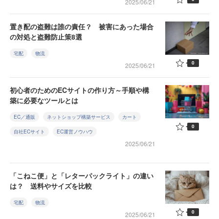
2025/06/21
置き配の盗難は誰の責任？ 被害にあった場合
の対処と盗難防止策8選
宅配
物流
0
2025/06/21
初心者のためのECサイトの作り方～手順や構
築に必要なツールとは
EC／通販
ネットショップ構築サービス
カート
0
自社ECサイト
EC運営ノウハウ
2025/06/21
「こねこ便」と「レターパックライト」の違い
は？ 送料やサイズを比較
宅配
物流
0
2025/06/21