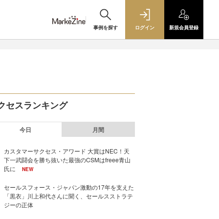
事例を探す
ログイン
新規
会員登録
クセスランキング
今日
月間
カスタマーサクセス・アワード 大賞はNEC！天
下一武闘会を勝ち抜いた最強のCSMはfreee青山
氏に
NEW
セールスフォース・ジャパン激動の17年を支えた
「黒衣」川上和代さんに聞く、セールスストラテ
ジーの正体