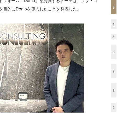
トフォーム「Domo」を提供するドーモは、リブ・コ
3
を目的にDomoを導入したことを発表した。
4
5
6
7
8
9