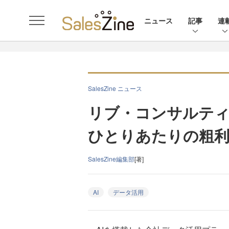
ニュース
記事
連
SalesZine ニュース
リブ・コンサルティ
ひとりあたりの粗利
SalesZine編集部
[著]
AI
データ活用