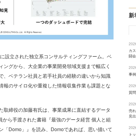
新
2026
カス
年に設立された独立系コンサルティングファーム。ベ
闘会
ィングから、大企業の事業開発領域支援まで幅広く
2026
事例
で、ベテラン社員と若手社員の経験の違いから知識
情報のサイロ化や重複した情報収集作業も課題とな
2026
質問
2026
た取締役の加藤有氏は、事業成果に直結するデータ
売れ
見出
社員から手渡された書籍『最強のデータ経営 個人と組
2026
「Domo」』を読み、Domoであれば、思い描いて
トッ