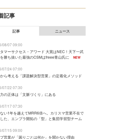
着記事
記事
ニュース
/08/07 09:00
タマーサクセス・アワード 大賞はNEC！天下一武
を勝ち抜いた最強のCSMはfreee青山氏に
NEW
/07/24 07:00
から考える「課題解決型営業」の定着化メソッド
/07/22 07:30
力の正体は「文脈づくり」にある
/07/17 07:30
ない1年を越えてMRR6倍へ。カリスマ営業不在で
した、エンプラ開拓の「型」と集団学習型チーム
/07/15 09:00
プ営業が「困りごとは何か」を聞かない理由