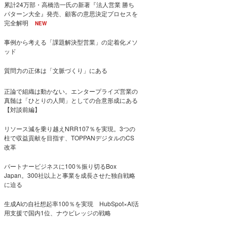
累計24万部・高橋浩一氏の新著『法人営業 勝ち
パターン大全』発売、顧客の意思決定プロセスを
完全解明
NEW
事例から考える「課題解決型営業」の定着化メソ
ッド
質問力の正体は「文脈づくり」にある
正論で組織は動かない。エンタープライズ営業の
真髄は「ひとりの人間」としての合意形成にある
【対談前編】
リソース減を乗り越えNRR107％を実現。3つの
柱で収益貢献を目指す、TOPPANデジタルのCS
改革
パートナービジネスに100％振り切るBox
Japan。300社以上と事業を成長させた独自戦略
に迫る
生成AIの自社想起率100％を実現 HubSpot×AI活
用支援で国内1位、ナウビレッジの戦略