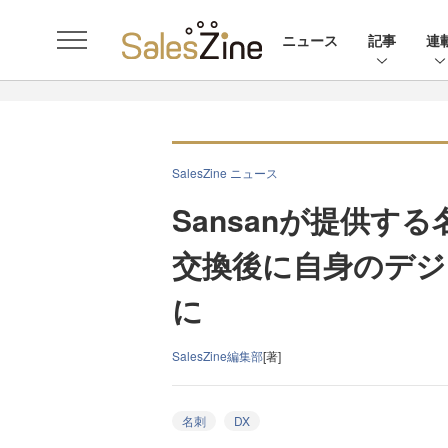
ニュース
記事
連
SalesZine ニュース
Sansanが提供する
交換後に自身のデジ
に
SalesZine編集部
[著]
名刺
DX