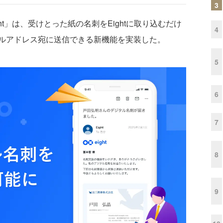
3
ht」は、受けとった紙の名刺をEightに取り込むだけ
4
ルアドレス宛に送信できる新機能を実装した。
5
6
7
8
9