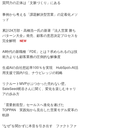
質問力の正体は「文脈づくり」にある
事例から考える「課題解決型営業」の定着化メソ
ッド
累計24万部・高橋浩一氏の新著『法人営業 勝ち
パターン大全』発売、顧客の意思決定プロセスを
完全解明
NEW
AI時代の新職種「FDE」とは？求められるのは技
術力よりも顧客業務の圧倒的な解像度
生成AIの自社想起率100％を実現 HubSpot×AI活
用支援で国内1位、ナウビレッジの戦略
リクルートMVPがぶつかった売れない壁。
SaleSeed梶谷さんに聞く、変化を楽しむキャリ
アの歩み方
「需要創造型」セールスへ進化を遂げた
TOPPAN 実践知から見出した営業モデル変革の
軌跡
“なぜ”を聞かずに本音を引き出す ファクトファ