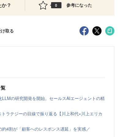
たか？
参考になった
0
受け取る
一覧
LLMの研究開発を開始。セールスAIエージェントの精
ルスストラテジーの目線で振り返る【川上和代×川上エリカ
の約4割が「顧客へのレスポンス遅延」を実感／