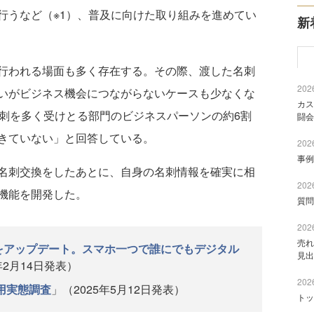
行うなど（※1）、普及に向けた取り組みを進めてい
新
行われる場面も多く存在する。その際、渡した名刺
2026
いがビジネス機会につながらないケースも少なくな
カス
名刺を多く受けとる部門のビジネスパーソンの約6割
闘会
きていない」と回答している。
2026
事例
名刺交換をしたあとに、自身の名刺情報を確実に相
2026
機能を開発した。
質問
2026
売れ
t』をアップデート。スマホ一つで誰にでもデジタル
見出
年2月14日発表）
2026
用実態調査
」（2025年5月12日発表）
トッ