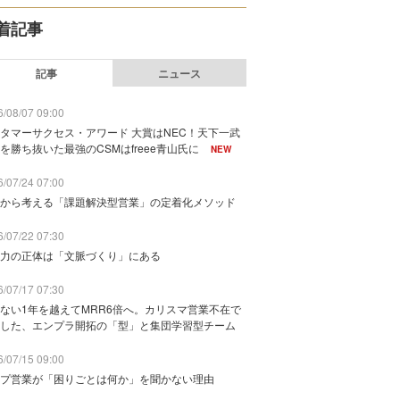
着記事
記事
ニュース
/08/07 09:00
タマーサクセス・アワード 大賞はNEC！天下一武
を勝ち抜いた最強のCSMはfreee青山氏に
NEW
/07/24 07:00
から考える「課題解決型営業」の定着化メソッド
/07/22 07:30
力の正体は「文脈づくり」にある
/07/17 07:30
ない1年を越えてMRR6倍へ。カリスマ営業不在で
した、エンプラ開拓の「型」と集団学習型チーム
/07/15 09:00
プ営業が「困りごとは何か」を聞かない理由