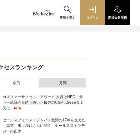
事例を探す
ログイン
新規
会員登録
クセスランキング
今日
月間
カスタマーサクセス・アワード 大賞はNEC！天
下一武闘会を勝ち抜いた最強のCSMはfreee青山
氏に
NEW
セールスフォース・ジャパン激動の17年を支えた
「黒衣」川上和代さんに聞く、セールスストラテ
ジーの正体