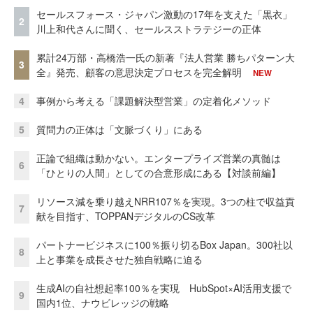
セールスフォース・ジャパン激動の17年を支えた「黒衣」
2
川上和代さんに聞く、セールスストラテジーの正体
累計24万部・高橋浩一氏の新著『法人営業 勝ちパターン大
3
全』発売、顧客の意思決定プロセスを完全解明
NEW
4
事例から考える「課題解決型営業」の定着化メソッド
5
質問力の正体は「文脈づくり」にある
正論で組織は動かない。エンタープライズ営業の真髄は
6
「ひとりの人間」としての合意形成にある【対談前編】
リソース減を乗り越えNRR107％を実現。3つの柱で収益貢
7
献を目指す、TOPPANデジタルのCS改革
パートナービジネスに100％振り切るBox Japan。300社以
8
上と事業を成長させた独自戦略に迫る
生成AIの自社想起率100％を実現 HubSpot×AI活用支援で
9
国内1位、ナウビレッジの戦略